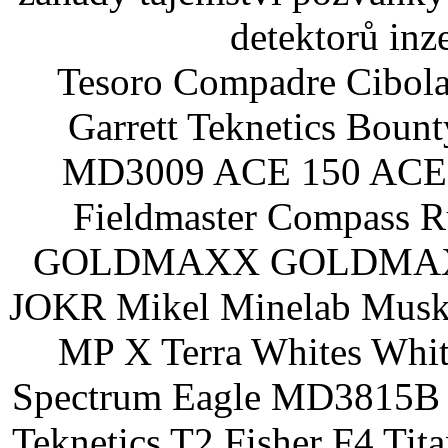
detektorů inz
Tesoro Compadre Cibola
Garrett Teknetics Boun
MD3009 ACE 150 ACE 
Fieldmaster Compass 
GOLDMAXX GOLDMAXX P
JOKR Mikel Minelab Muske
MP X Terra Whites Wh
Spectrum Eagle MD3815B 
Teknetics T2 Fisher F4 Tit