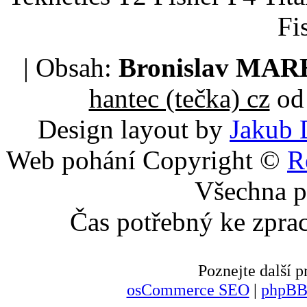
Fi
| Obsah:
Bronislav MA
hantec (tečka) cz
od 
Design layout by
Jakub 
Web pohání Copyright ©
R
Všechna p
Čas potřebný ke zpra
Poznejte další
osCommerce SEO
|
phpBB