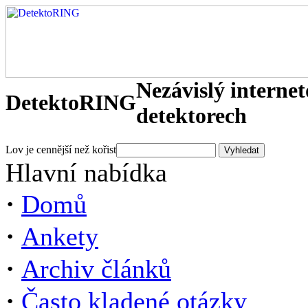
Nezávislý interne
DetektoRING
detektorech
Lov je cennější než kořist
Hlavní nabídka
·
Domů
·
Ankety
·
Archiv článků
·
Často kladené otázky