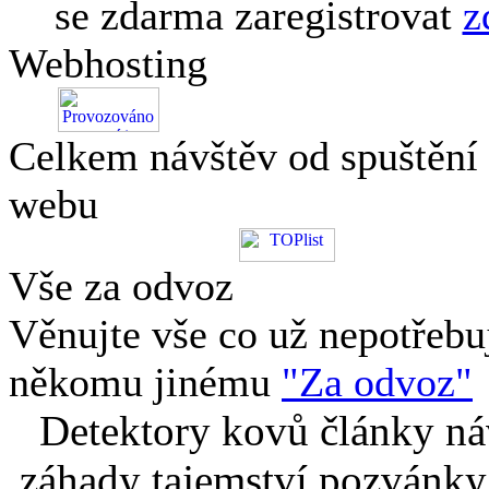
se zdarma zaregistrovat
z
Webhosting
Celkem návštěv od spuštění
webu
Vše za odvoz
Věnujte vše co už nepotřebu
někomu jinému
"Za odvoz"
Detektory kovů články náv
záhady tajemství pozvánky