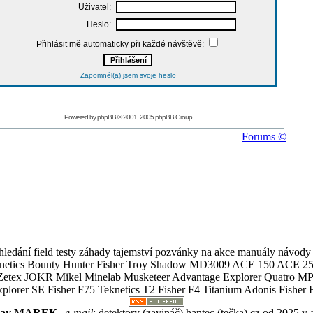
Uživatel:
Heslo:
Přihlásit mě automaticky při každé návštěvě:
Zapomněl(a) jsem svoje heslo
Powered by
phpBB
© 2001, 2005 phpBB Group
Forums ©
ledání field testy záhady tajemství pozvánky na akce manuály návody g
Teknetics Bounty Hunter Fisher Troy Shadow MD3009 ACE 150 ACE 25
R Mikel Minelab Musketeer Advantage Explorer Quatro MP X
er SE Fisher F75 Teknetics T2 Fisher F4 Titanium Adonis Fisher F
slav MAREK
|
e-mail
:
detektory (zavináč) hantec (tečka) cz
od 2025 v 