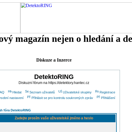
tový magazín nejen o hledání a d
Diskuze a Inzerce
DetektoRING
Diskuzní fórum na https://detektory.hantec.cz
FAQ
Hledat
Seznam uživatelů
Uživatelské skupiny
Registrace
sobní nastavení
Přihlásit se pro kontrolu soukromých zpráv
Přihlášení
h fóra DetektoRING
Zadejte prosím vaše uživatelské jméno a heslo