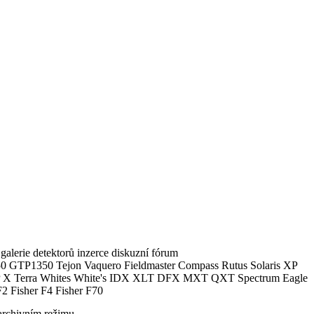
alerie detektorů inzerce diskuzní fórum
0 GTP1350 Tejon Vaquero Fieldmaster Compass Rutus Solaris XP
 Terra Whites White's IDX XLT DFX MXT QXT Spectrum Eagle
2 Fisher F4 Fisher F70
archivním režimu