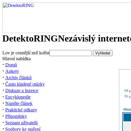
DetektoRING
Nezávislý interne
Lov je cennější než kořist
Hlavní nabídka
·
Domů
·
Ankety
·
Archiv článků
·
Často kladené otázky
·
Diskuze a Inzerce
·
Encyklopedie
O
·
Napište článek
·
Praktické odkazy
Obsa
·
Připomínky
·
Seznam uživatelů
·
Soubory ke stažení