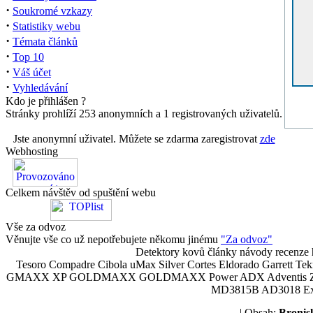
·
Soukromé vzkazy
·
Statistiky webu
·
Témata článků
·
Top 10
·
Váš účet
·
Vyhledávání
Kdo je přihlášen ?
Stránky prohlíží 253 anonymních a 1 registrovaných uživatelů.
Jste anonymní uživatel. Můžete se zdarma zaregistrovat
zde
Webhosting
Celkem návštěv od spuštění webu
Vše za odvoz
Věnujte vše co už nepotřebujete někomu jinému
"Za odvoz"
Detektory kovů články návody recenze h
Tesoro Compadre Cibola uMax Silver Cortes Eldorado Garrett 
GMAXX XP GOLDMAXX GOLDMAXX Power ADX Adventis Zetex JOK
MD3815B AD3018 Explor
| Obsah:
Broni