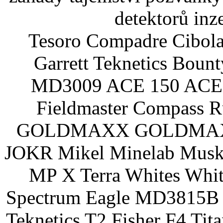
detektorů inz
Tesoro Compadre Cibola
Garrett Teknetics Boun
MD3009 ACE 150 ACE 
Fieldmaster Compass 
GOLDMAXX GOLDMAXX P
JOKR Mikel Minelab Muske
MP X Terra Whites Wh
Spectrum Eagle MD3815B 
Teknetics T2 Fisher F4 Tit