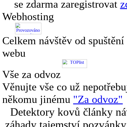
se zdarma zaregistrovat
z
Webhosting
Celkem návštěv od spuštění
webu
Vše za odvoz
Věnujte vše co už nepotřebu
někomu jinému
"Za odvoz"
Detektory kovů články náv
záhady tajemství pozvánky