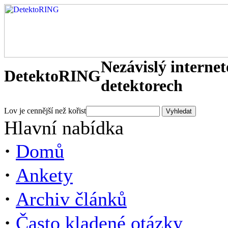
Nezávislý interne
DetektoRING
detektorech
Lov je cennější než kořist
Hlavní nabídka
·
Domů
·
Ankety
·
Archiv článků
·
Často kladené otázky