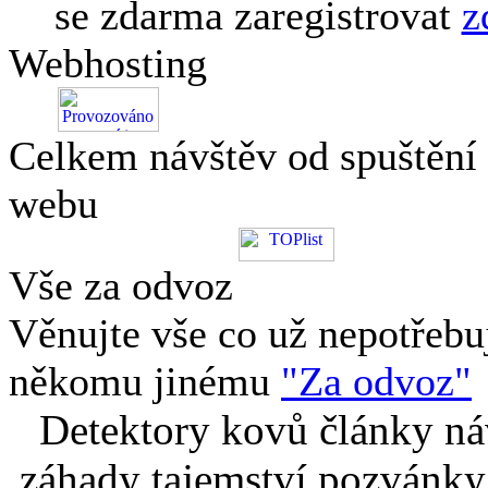
se zdarma zaregistrovat
z
Webhosting
Celkem návštěv od spuštění
webu
Vše za odvoz
Věnujte vše co už nepotřebu
někomu jinému
"Za odvoz"
Detektory kovů články náv
záhady tajemství pozvánky