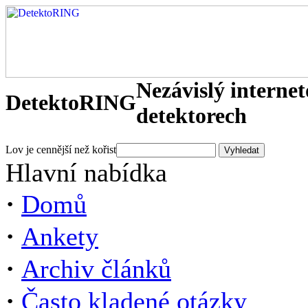
Nezávislý interne
DetektoRING
detektorech
Lov je cennější než kořist
Hlavní nabídka
·
Domů
·
Ankety
·
Archiv článků
·
Často kladené otázky