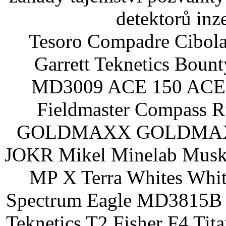
detektorů inz
Tesoro Compadre Cibola
Garrett Teknetics Boun
MD3009 ACE 150 ACE 
Fieldmaster Compass 
GOLDMAXX GOLDMAXX P
JOKR Mikel Minelab Muske
MP X Terra Whites Wh
Spectrum Eagle MD3815B 
Teknetics T2 Fisher F4 Tit