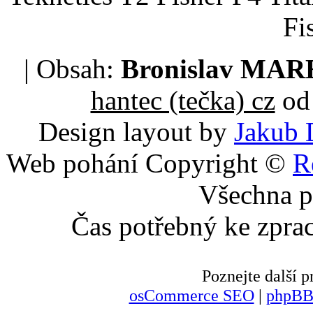
Fi
| Obsah:
Bronislav MA
hantec (tečka) cz
od 
Design layout by
Jakub 
Web pohání Copyright ©
R
Všechna p
Čas potřebný ke zpra
Poznejte další
osCommerce SEO
|
phpBB