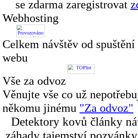
se zdarma zaregistrovat
z
Webhosting
Celkem návštěv od spuštění
webu
Vše za odvoz
Věnujte vše co už nepotřebu
někomu jinému
"Za odvoz"
Detektory kovů články náv
záhady tajemství pozvánky