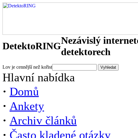
Nezávislý interne
DetektoRING
detektorech
Lov je cennější než kořist
Hlavní nabídka
·
Domů
·
Ankety
·
Archiv článků
·
Často kladené otázky