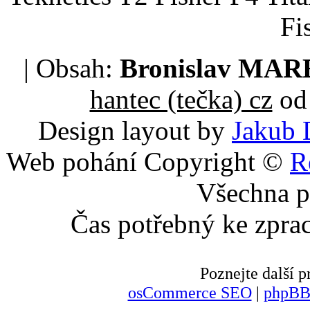
Fi
| Obsah:
Bronislav MA
hantec (tečka) cz
od 
Design layout by
Jakub 
Web pohání Copyright ©
R
Všechna p
Čas potřebný ke zpra
Poznejte další
osCommerce SEO
|
phpBB