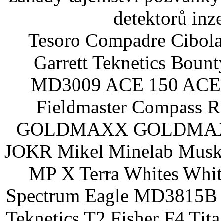
detektorů inz
Tesoro Compadre Cibola
Garrett Teknetics Boun
MD3009 ACE 150 ACE 
Fieldmaster Compass 
GOLDMAXX GOLDMAXX P
JOKR Mikel Minelab Muske
MP X Terra Whites Wh
Spectrum Eagle MD3815B 
Teknetics T2 Fisher F4 Tit