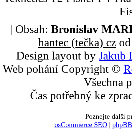
Fi
| Obsah:
Bronislav MA
hantec (tečka) cz
od 
Design layout by
Jakub 
Web pohání Copyright ©
R
Všechna p
Čas potřebný ke zpra
Poznejte další
osCommerce SEO
|
phpBB