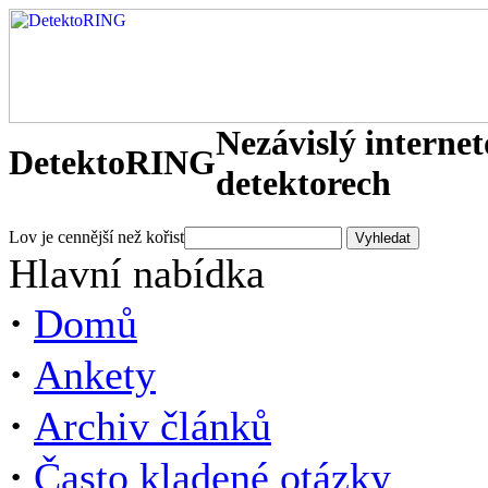
Nezávislý interne
DetektoRING
detektorech
Lov je cennější než kořist
Hlavní nabídka
·
Domů
·
Ankety
·
Archiv článků
·
Často kladené otázky