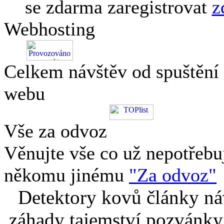
se zdarma zaregistrovat
z
Webhosting
Celkem návštěv od spuštění
webu
Vše za odvoz
Věnujte vše co už nepotřebu
někomu jinému
"Za odvoz"
Detektory kovů články náv
záhady tajemství pozvánky