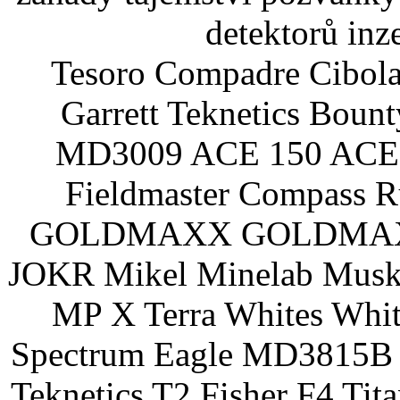
detektorů inz
Tesoro Compadre Cibola
Garrett Teknetics Boun
MD3009 ACE 150 ACE 
Fieldmaster Compass 
GOLDMAXX GOLDMAXX P
JOKR Mikel Minelab Muske
MP X Terra Whites Wh
Spectrum Eagle MD3815B 
Teknetics T2 Fisher F4 Tit