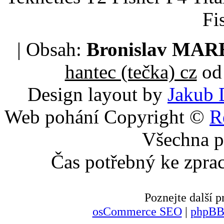
Fi
| Obsah:
Bronislav MA
hantec (tečka) cz
od 
Design layout by
Jakub 
Web pohání Copyright ©
R
Všechna p
Čas potřebný ke zpra
Poznejte další
osCommerce SEO
|
phpBB