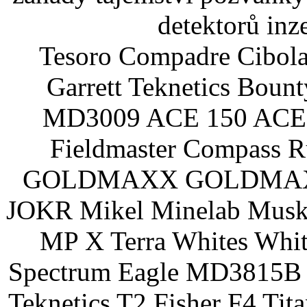
detektorů inz
Tesoro Compadre Cibola
Garrett Teknetics Boun
MD3009 ACE 150 ACE 
Fieldmaster Compass 
GOLDMAXX GOLDMAXX P
JOKR Mikel Minelab Muske
MP X Terra Whites Wh
Spectrum Eagle MD3815B 
Teknetics T2 Fisher F4 Tit