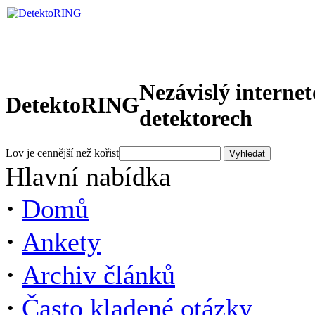
Nezávislý interne
DetektoRING
detektorech
Lov je cennější než kořist
Hlavní nabídka
·
Domů
·
Ankety
·
Archiv článků
·
Často kladené otázky