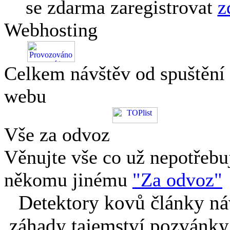
se zdarma zaregistrovat
z
Webhosting
Celkem návštěv od spuštění
webu
Vše za odvoz
Věnujte vše co už nepotřebu
někomu jinému
"Za odvoz"
Detektory kovů články náv
záhady tajemství pozvánky