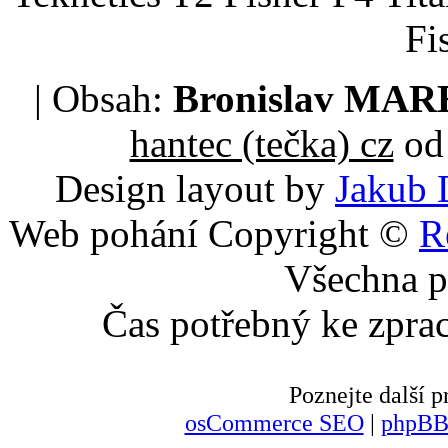
Fi
| Obsah:
Bronislav MA
hantec (tečka) cz
od 
Design layout by
Jakub 
Web pohání Copyright ©
R
Všechna p
Čas potřebný ke zpra
Poznejte další
osCommerce SEO
|
phpBB