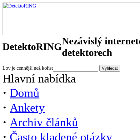
Nezávislý interne
DetektoRING
detektorech
Lov je cennější než kořist
Hlavní nabídka
·
Domů
·
Ankety
·
Archiv článků
·
Často kladené otázky