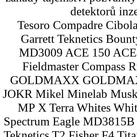
detektorů inz
Tesoro Compadre Cibola
Garrett Teknetics Boun
MD3009 ACE 150 ACE 
Fieldmaster Compass 
GOLDMAXX GOLDMAXX P
JOKR Mikel Minelab Muske
MP X Terra Whites Wh
Spectrum Eagle MD3815B 
Teknetics T2 Fisher F4 Tit