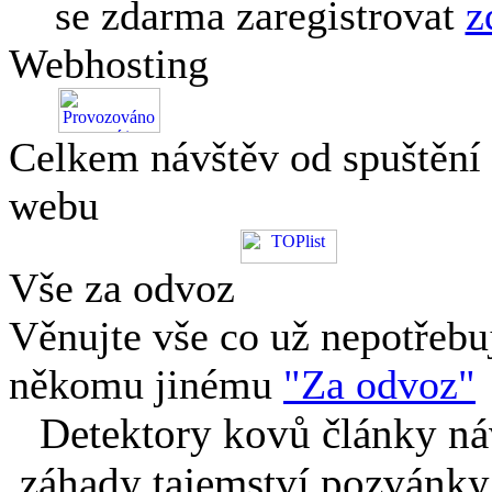
se zdarma zaregistrovat
z
Webhosting
Celkem návštěv od spuštění
webu
Vše za odvoz
Věnujte vše co už nepotřebu
někomu jinému
"Za odvoz"
Detektory kovů články náv
záhady tajemství pozvánky