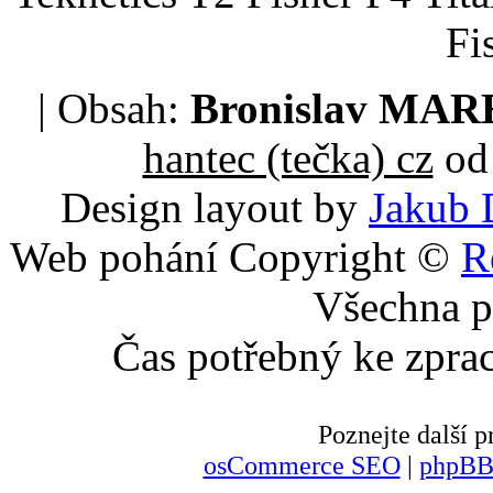
Fi
| Obsah:
Bronislav MA
hantec (tečka) cz
od 
Design layout by
Jakub 
Web pohání Copyright ©
R
Všechna p
Čas potřebný ke zpra
Poznejte další
osCommerce SEO
|
phpBB