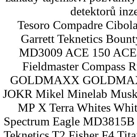
detektorů inz
Tesoro Compadre Cibola
Garrett Teknetics Boun
MD3009 ACE 150 ACE 
Fieldmaster Compass 
GOLDMAXX GOLDMAXX P
JOKR Mikel Minelab Muske
MP X Terra Whites Wh
Spectrum Eagle MD3815B 
Teknetics T2 Fisher F4 Tit