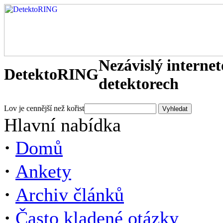
Nezávislý interne
DetektoRING
detektorech
Lov je cennější než kořist
Hlavní nabídka
·
Domů
·
Ankety
·
Archiv článků
·
Často kladené otázky