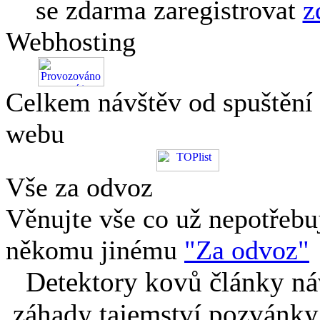
se zdarma zaregistrovat
z
Webhosting
Celkem návštěv od spuštění
webu
Vše za odvoz
Věnujte vše co už nepotřebu
někomu jinému
"Za odvoz"
Detektory kovů články náv
záhady tajemství pozvánky