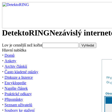
DetektoRING
Nezávislý interne
Lov je cennější než kořist
Hlavní nabídka
·
Domů
·
Ankety
·
Archiv článků
·
Často kladené otázky
·
Diskuze a Inzerce
·
Encyklopedie
O
·
Napište článek
·
Praktické odkazy
Obsa
·
Připomínky
·
Seznam uživatelů
·
Soubory ke stažení