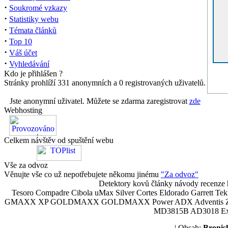
·
Soukromé vzkazy
·
Statistiky webu
·
Témata článků
·
Top 10
·
Váš účet
·
Vyhledávání
Kdo je přihlášen ?
Stránky prohlíží 331 anonymních a 0 registrovaných uživatelů.
Jste anonymní uživatel. Můžete se zdarma zaregistrovat
zde
Webhosting
Celkem návštěv od spuštění webu
Vše za odvoz
Věnujte vše co už nepotřebujete někomu jinému
"Za odvoz"
Detektory kovů články návody recenze h
Tesoro Compadre Cibola uMax Silver Cortes Eldorado Garrett 
GMAXX XP GOLDMAXX GOLDMAXX Power ADX Adventis Zetex JOK
MD3815B AD3018 Explor
| Obsah:
Broni