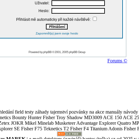
Uživatel:
Heslo:
Přihlásit mě automaticky při každé návštěvě:
Zapomněl(a) jsem svoje heslo
Powered by
phpBB
© 2001, 2005 phpBB Group
Forums ©
ledání field testy záhady tajemství pozvánky na akce manuály návody g
Teknetics Bounty Hunter Fisher Troy Shadow MD3009 ACE 150 ACE 25
R Mikel Minelab Musketeer Advantage Explorer Quatro MP X
er SE Fisher F75 Teknetics T2 Fisher F4 Titanium Adonis Fisher F
slav MAREK
|
e-mail
:
detektory (zavináč) hantec (tečka) cz
od 2025 v 