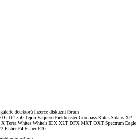
alerie detektorů inzerce diskuzní fórum
0 GTP1350 Tejon Vaquero Fieldmaster Compass Rutus Solaris XP
 Terra Whites White's IDX XLT DFX MXT QXT Spectrum Eagle
2 Fisher F4 Fisher F70
archivním režimu