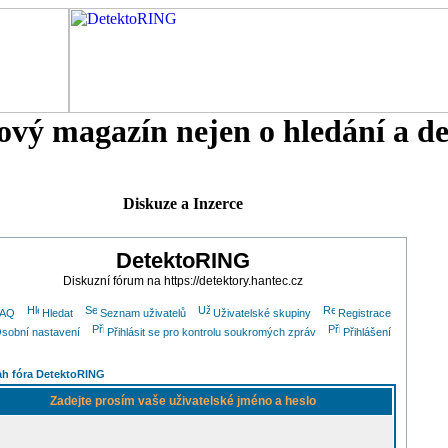
tový magazín nejen o hledání a d
Diskuze a Inzerce
DetektoRING
Diskuzní fórum na https://detektory.hantec.cz
FAQ
Hledat
Seznam uživatelů
Uživatelské skupiny
Registrace
sobní nastavení
Přihlásit se pro kontrolu soukromých zpráv
Přihlášení
h fóra DetektoRING
Zadejte prosím vaše uživatelské jméno a heslo