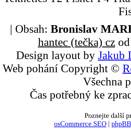
Fi
| Obsah:
Bronislav MA
hantec (tečka) cz
od 
Design layout by
Jakub 
Web pohání Copyright ©
R
Všechna p
Čas potřebný ke zpra
Poznejte další
osCommerce SEO
|
phpBB