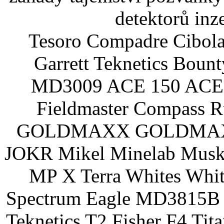
detektorů inz
Tesoro Compadre Cibola
Garrett Teknetics Boun
MD3009 ACE 150 ACE 
Fieldmaster Compass 
GOLDMAXX GOLDMAXX P
JOKR Mikel Minelab Muske
MP X Terra Whites Wh
Spectrum Eagle MD3815B 
Teknetics T2 Fisher F4 Tit