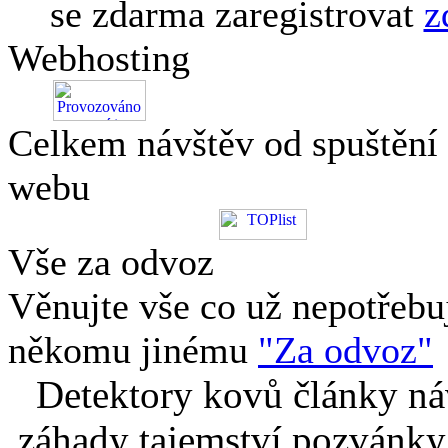
se zdarma zaregistrovat
z
Webhosting
Celkem návštěv od spuštění
webu
Vše za odvoz
Věnujte vše co už nepotřebu
někomu jinému
"Za odvoz"
Detektory kovů články náv
záhady tajemství pozvánky