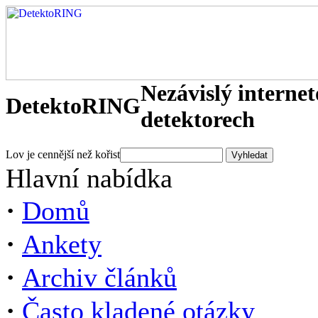
Nezávislý interne
DetektoRING
detektorech
Lov je cennější než kořist
Hlavní nabídka
·
Domů
·
Ankety
·
Archiv článků
·
Často kladené otázky