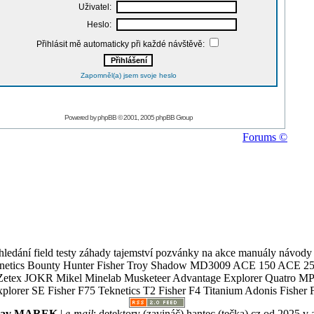
Uživatel:
Heslo:
Přihlásit mě automaticky při každé návštěvě:
Zapomněl(a) jsem svoje heslo
Powered by
phpBB
© 2001, 2005 phpBB Group
Forums ©
ledání field testy záhady tajemství pozvánky na akce manuály návody g
Teknetics Bounty Hunter Fisher Troy Shadow MD3009 ACE 150 ACE 25
R Mikel Minelab Musketeer Advantage Explorer Quatro MP X
er SE Fisher F75 Teknetics T2 Fisher F4 Titanium Adonis Fisher F
slav MAREK
|
e-mail
:
detektory (zavináč) hantec (tečka) cz
od 2025 v 