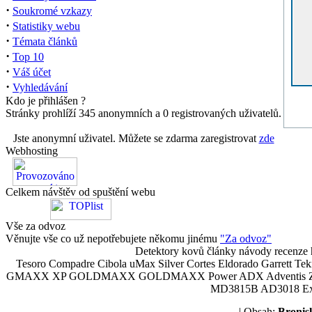
·
Soukromé vzkazy
·
Statistiky webu
·
Témata článků
·
Top 10
·
Váš účet
·
Vyhledávání
Kdo je přihlášen ?
Stránky prohlíží 345 anonymních a 0 registrovaných uživatelů.
Jste anonymní uživatel. Můžete se zdarma zaregistrovat
zde
Webhosting
Celkem návštěv od spuštění webu
Vše za odvoz
Věnujte vše co už nepotřebujete někomu jinému
"Za odvoz"
Detektory kovů články návody recenze h
Tesoro Compadre Cibola uMax Silver Cortes Eldorado Garrett 
GMAXX XP GOLDMAXX GOLDMAXX Power ADX Adventis Zetex JOK
MD3815B AD3018 Explor
| Obsah:
Broni