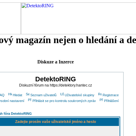
tový magazín nejen o hledání a d
Diskuze a Inzerce
DetektoRING
Diskuzní fórum na https://detektory.hantec.cz
FAQ
Hledat
Seznam uživatelů
Uživatelské skupiny
Registrace
sobní nastavení
Přihlásit se pro kontrolu soukromých zpráv
Přihlášení
h fóra DetektoRING
Zadejte prosím vaše uživatelské jméno a heslo