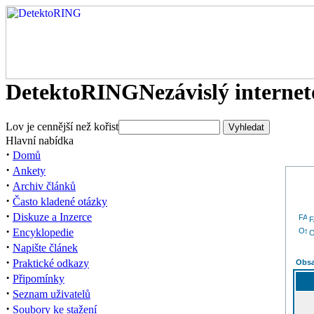
DetektoRING
Nezávislý interne
Lov je cennější než kořist
Hlavní nabídka
·
Domů
·
Ankety
·
Archiv článků
·
Často kladené otázky
·
Diskuze a Inzerce
·
Encyklopedie
O
·
Napište článek
·
Praktické odkazy
Obsa
·
Připomínky
·
Seznam uživatelů
·
Soubory ke stažení