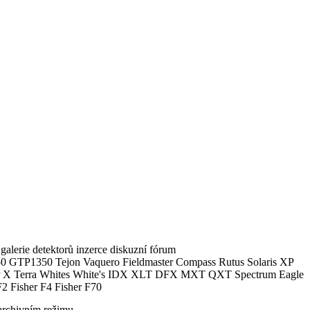
alerie detektorů inzerce diskuzní fórum
0 GTP1350 Tejon Vaquero Fieldmaster Compass Rutus Solaris XP
 Terra Whites White's IDX XLT DFX MXT QXT Spectrum Eagle
2 Fisher F4 Fisher F70
archivním režimu