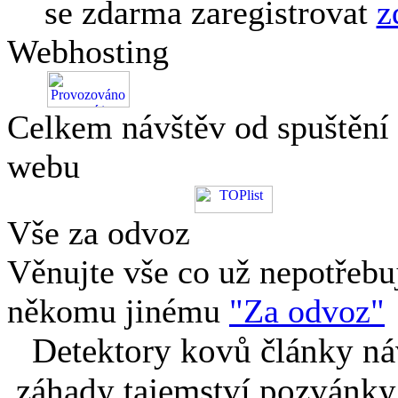
se zdarma zaregistrovat
z
Webhosting
Celkem návštěv od spuštění
webu
Vše za odvoz
Věnujte vše co už nepotřebu
někomu jinému
"Za odvoz"
Detektory kovů články náv
záhady tajemství pozvánky