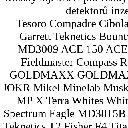
detektorů inz
Tesoro Compadre Cibola
Garrett Teknetics Boun
MD3009 ACE 150 ACE 
Fieldmaster Compass 
GOLDMAXX GOLDMAXX P
JOKR Mikel Minelab Muske
MP X Terra Whites Wh
Spectrum Eagle MD3815B 
Teknetics T2 Fisher F4 Tit