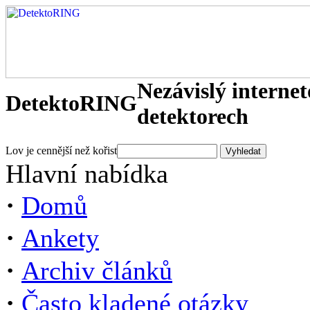
Nezávislý interne
DetektoRING
detektorech
Lov je cennější než kořist
Hlavní nabídka
·
Domů
·
Ankety
·
Archiv článků
·
Často kladené otázky