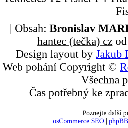
Fi
| Obsah:
Bronislav MA
hantec (tečka) cz
od 
Design layout by
Jakub 
Web pohání Copyright ©
R
Všechna p
Čas potřebný ke zpra
Poznejte další
osCommerce SEO
|
phpBB