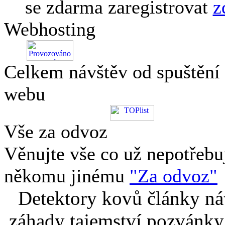
se zdarma zaregistrovat
z
Webhosting
Celkem návštěv od spuštění
webu
Vše za odvoz
Věnujte vše co už nepotřebu
někomu jinému
"Za odvoz"
Detektory kovů články náv
záhady tajemství pozvánky