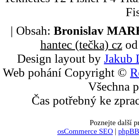
Fi
| Obsah:
Bronislav MA
hantec (tečka) cz
od 
Design layout by
Jakub 
Web pohání Copyright ©
R
Všechna p
Čas potřebný ke zpra
Poznejte další
osCommerce SEO
|
phpBB