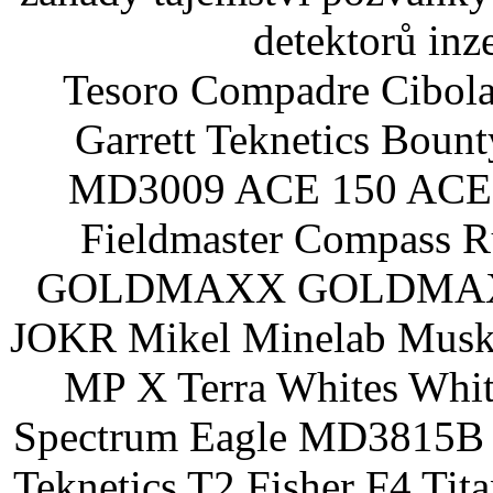
detektorů inz
Tesoro Compadre Cibola
Garrett Teknetics Boun
MD3009 ACE 150 ACE 
Fieldmaster Compass 
GOLDMAXX GOLDMAXX P
JOKR Mikel Minelab Muske
MP X Terra Whites Wh
Spectrum Eagle MD3815B 
Teknetics T2 Fisher F4 Tit