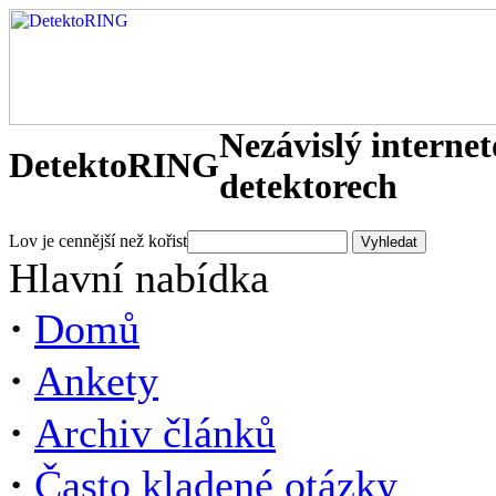
Nezávislý interne
DetektoRING
detektorech
Lov je cennější než kořist
Hlavní nabídka
·
Domů
·
Ankety
·
Archiv článků
·
Často kladené otázky