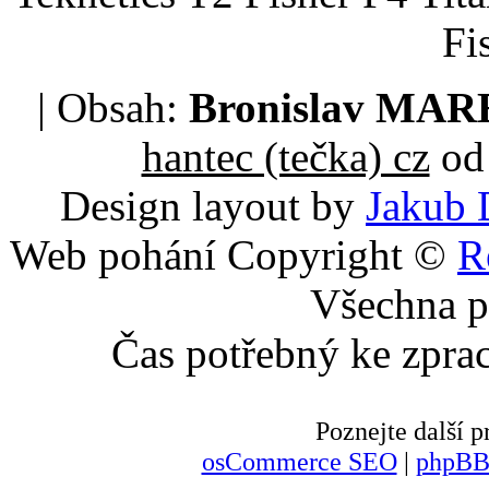
Fi
| Obsah:
Bronislav MA
hantec (tečka) cz
od 
Design layout by
Jakub 
Web pohání Copyright ©
R
Všechna p
Čas potřebný ke zpra
Poznejte další
osCommerce SEO
|
phpBB