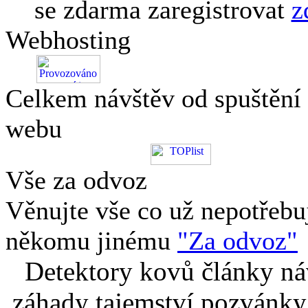
se zdarma zaregistrovat
z
Webhosting
Celkem návštěv od spuštění
webu
Vše za odvoz
Věnujte vše co už nepotřebu
někomu jinému
"Za odvoz"
Detektory kovů články náv
záhady tajemství pozvánky