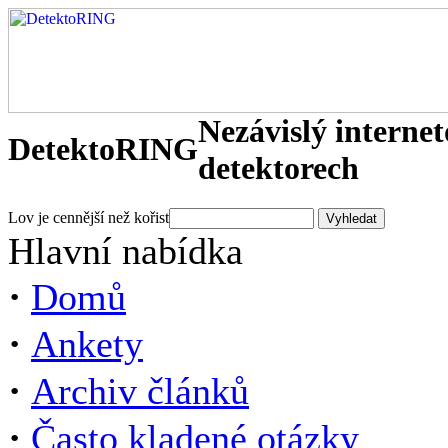
Nezávislý interne
DetektoRING
detektorech
Lov je cennější než kořist
Hlavní nabídka
·
Domů
·
Ankety
·
Archiv článků
·
Často kladené otázky