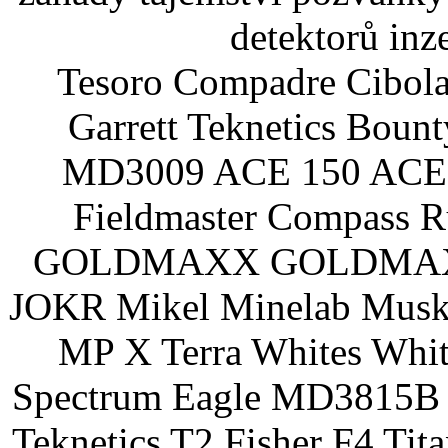
detektorů inz
Tesoro Compadre Cibola
Garrett Teknetics Boun
MD3009 ACE 150 ACE 
Fieldmaster Compass 
GOLDMAXX GOLDMAXX P
JOKR Mikel Minelab Muske
MP X Terra Whites Wh
Spectrum Eagle MD3815B 
Teknetics T2 Fisher F4 Tit