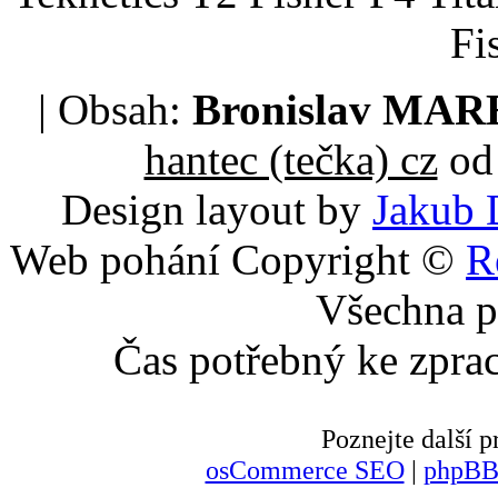
Fi
| Obsah:
Bronislav MA
hantec (tečka) cz
od 
Design layout by
Jakub 
Web pohání Copyright ©
R
Všechna p
Čas potřebný ke zpra
Poznejte další
osCommerce SEO
|
phpBB