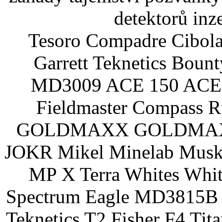
detektorů inz
Tesoro Compadre Cibola
Garrett Teknetics Boun
MD3009 ACE 150 ACE 
Fieldmaster Compass 
GOLDMAXX GOLDMAXX P
JOKR Mikel Minelab Muske
MP X Terra Whites Wh
Spectrum Eagle MD3815B 
Teknetics T2 Fisher F4 Tit