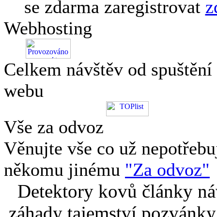
se zdarma zaregistrovat
z
Webhosting
Celkem návštěv od spuštění
webu
Vše za odvoz
Věnujte vše co už nepotřebu
někomu jinému
"Za odvoz"
Detektory kovů články náv
záhady tajemství pozvánky