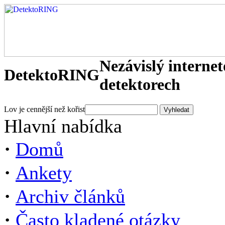
Nezávislý interne
DetektoRING
detektorech
Lov je cennější než kořist
Hlavní nabídka
·
Domů
·
Ankety
·
Archiv článků
·
Často kladené otázky