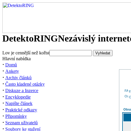
DetektoRING
Nezávislý interne
Lov je cennější než kořist
Hlavní nabídka
·
Domů
·
Ankety
·
Archiv článků
·
Často kladené otázky
·
Diskuze a Inzerce
·
Encyklopedie
O
·
Napište článek
·
Praktické odkazy
Obsa
·
Připomínky
·
Seznam uživatelů
·
Soubory ke stažení