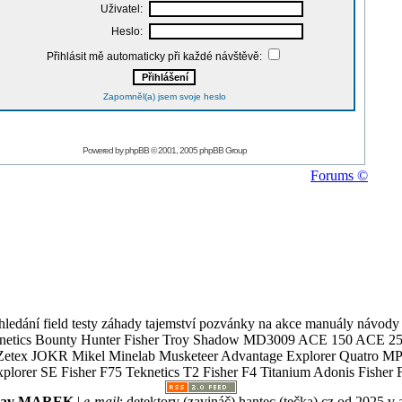
Uživatel:
Heslo:
Přihlásit mě automaticky při každé návštěvě:
Zapomněl(a) jsem svoje heslo
Powered by
phpBB
© 2001, 2005 phpBB Group
Forums ©
ledání field testy záhady tajemství pozvánky na akce manuály návody g
Teknetics Bounty Hunter Fisher Troy Shadow MD3009 ACE 150 ACE 25
R Mikel Minelab Musketeer Advantage Explorer Quatro MP X
er SE Fisher F75 Teknetics T2 Fisher F4 Titanium Adonis Fisher F
slav MAREK
|
e-mail
:
detektory (zavináč) hantec (tečka) cz
od 2025 v 