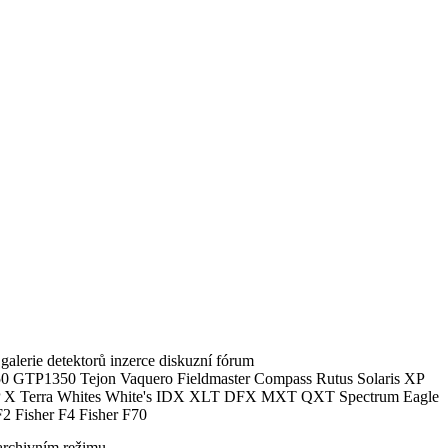
alerie detektorů inzerce diskuzní fórum
0 GTP1350 Tejon Vaquero Fieldmaster Compass Rutus Solaris XP
 Terra Whites White's IDX XLT DFX MXT QXT Spectrum Eagle
2 Fisher F4 Fisher F70
archivním režimu