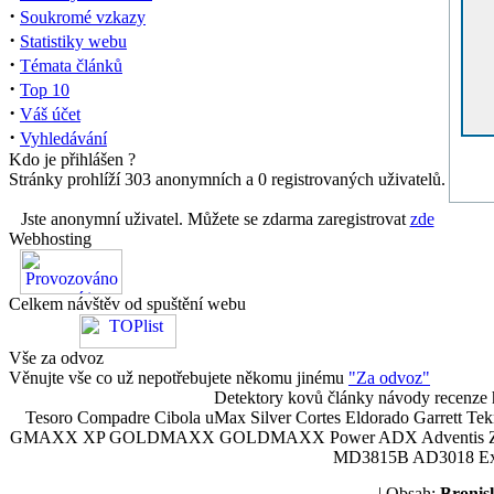
·
Soukromé vzkazy
·
Statistiky webu
·
Témata článků
·
Top 10
·
Váš účet
·
Vyhledávání
Kdo je přihlášen ?
Stránky prohlíží 303 anonymních a 0 registrovaných uživatelů.
Jste anonymní uživatel. Můžete se zdarma zaregistrovat
zde
Webhosting
Celkem návštěv od spuštění webu
Vše za odvoz
Věnujte vše co už nepotřebujete někomu jinému
"Za odvoz"
Detektory kovů články návody recenze h
Tesoro Compadre Cibola uMax Silver Cortes Eldorado Garrett 
GMAXX XP GOLDMAXX GOLDMAXX Power ADX Adventis Zetex JOK
MD3815B AD3018 Explor
| Obsah:
Broni