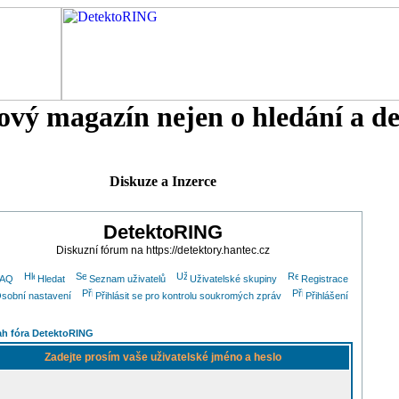
tový magazín nejen o hledání a d
Diskuze a Inzerce
DetektoRING
Diskuzní fórum na https://detektory.hantec.cz
FAQ
Hledat
Seznam uživatelů
Uživatelské skupiny
Registrace
sobní nastavení
Přihlásit se pro kontrolu soukromých zpráv
Přihlášení
h fóra DetektoRING
Zadejte prosím vaše uživatelské jméno a heslo