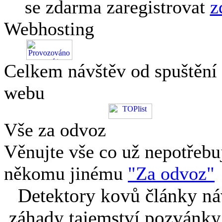
se zdarma zaregistrovat
z
Webhosting
Celkem návštěv od spuštění
webu
Vše za odvoz
Věnujte vše co už nepotřebu
někomu jinému
"Za odvoz"
Detektory kovů články náv
záhady tajemství pozvánky