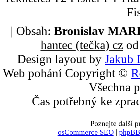
Fi
| Obsah:
Bronislav MA
hantec (tečka) cz
od 
Design layout by
Jakub 
Web pohání Copyright ©
R
Všechna p
Čas potřebný ke zpra
Poznejte další
osCommerce SEO
|
phpBB