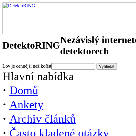
Nezávislý interne
DetektoRING
detektorech
Lov je cennější než kořist
Hlavní nabídka
·
Domů
·
Ankety
·
Archiv článků
·
Často kladené otázky