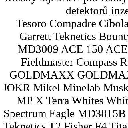
detektorů inz
Tesoro Compadre Cibola
Garrett Teknetics Boun
MD3009 ACE 150 ACE 
Fieldmaster Compass 
GOLDMAXX GOLDMAXX P
JOKR Mikel Minelab Muske
MP X Terra Whites Wh
Spectrum Eagle MD3815B 
Teknetics T2 Fisher F4 Tit