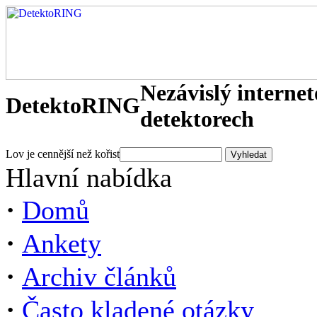
Nezávislý interne
DetektoRING
detektorech
Lov je cennější než kořist
Hlavní nabídka
·
Domů
·
Ankety
·
Archiv článků
·
Často kladené otázky