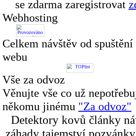
se zdarma zaregistrovat
z
Webhosting
Celkem návštěv od spuštění
webu
Vše za odvoz
Věnujte vše co už nepotřebu
někomu jinému
"Za odvoz"
Detektory kovů články náv
záhady tajemství pozvánky