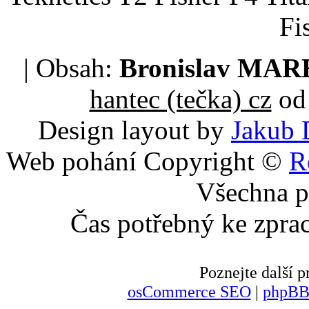
Fi
| Obsah:
Bronislav MA
hantec (tečka) cz
od 
Design layout by
Jakub 
Web pohání Copyright ©
R
Všechna p
Čas potřebný ke zpra
Poznejte další
osCommerce SEO
|
phpBB