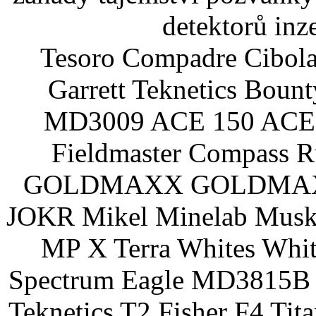
detektorů inz
Tesoro Compadre Cibola
Garrett Teknetics Boun
MD3009 ACE 150 ACE 
Fieldmaster Compass 
GOLDMAXX GOLDMAXX P
JOKR Mikel Minelab Muske
MP X Terra Whites Wh
Spectrum Eagle MD3815B 
Teknetics T2 Fisher F4 Tit