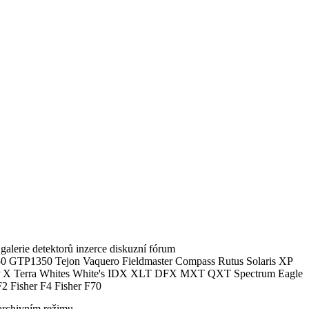
alerie detektorů inzerce diskuzní fórum
0 GTP1350 Tejon Vaquero Fieldmaster Compass Rutus Solaris XP
 Terra Whites White's IDX XLT DFX MXT QXT Spectrum Eagle
2 Fisher F4 Fisher F70
archivním režimu