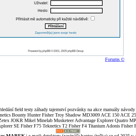
Uživatel:
Heslo:
Přihlásit mě automaticky při každé návštěvě:
Zapomněl(a) jsem svoje heslo
Powered by
phpBB
© 2001, 2005 phpBB Group
Forums ©
ledání field testy záhady tajemství pozvánky na akce manuály návody g
Teknetics Bounty Hunter Fisher Troy Shadow MD3009 ACE 150 ACE 25
R Mikel Minelab Musketeer Advantage Explorer Quatro MP X
er SE Fisher F75 Teknetics T2 Fisher F4 Titanium Adonis Fisher F
slav MAREK
|
e-mail
:
detektory (zavináč) hantec (tečka) cz
od 2025 v 