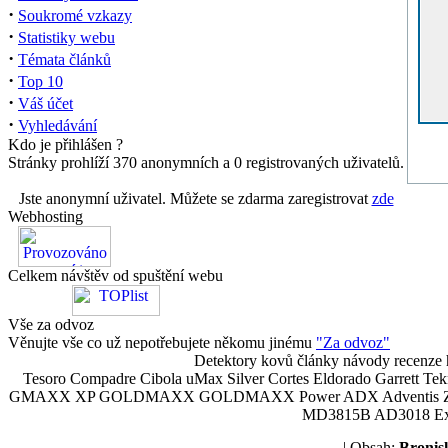
·
Soukromé vzkazy
·
Statistiky webu
·
Témata článků
·
Top 10
·
Váš účet
·
Vyhledávání
Kdo je přihlášen ?
Stránky prohlíží 370 anonymních a 0 registrovaných uživatelů.
Jste anonymní uživatel. Můžete se zdarma zaregistrovat
zde
Webhosting
Celkem návštěv od spuštění webu
Vše za odvoz
Věnujte vše co už nepotřebujete někomu jinému
"Za odvoz"
Detektory kovů články návody recenze h
Tesoro Compadre Cibola uMax Silver Cortes Eldorado Garrett 
GMAXX XP GOLDMAXX GOLDMAXX Power ADX Adventis Zetex JOK
MD3815B AD3018 Explor
| Obsah:
Broni