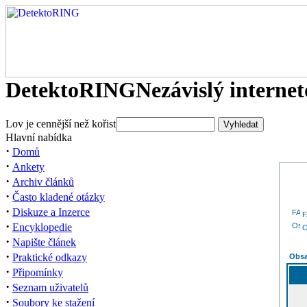
DetektoRING
Nezávislý interne
Lov je cennější než kořist
Hlavní nabídka
·
Domů
·
Ankety
·
Archiv článků
·
Často kladené otázky
·
Diskuze a Inzerce
·
Encyklopedie
O
·
Napište článek
·
Praktické odkazy
Obsa
·
Připomínky
·
Seznam uživatelů
·
Soubory ke stažení