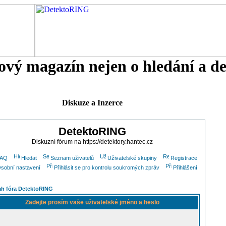
tový magazín nejen o hledání a d
Diskuze a Inzerce
DetektoRING
Diskuzní fórum na https://detektory.hantec.cz
FAQ
Hledat
Seznam uživatelů
Uživatelské skupiny
Registrace
sobní nastavení
Přihlásit se pro kontrolu soukromých zpráv
Přihlášení
h fóra DetektoRING
Zadejte prosím vaše uživatelské jméno a heslo