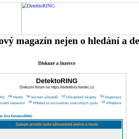
tový magazín nejen o hledání a d
Diskuze a Inzerce
DetektoRING
Diskuzní fórum na https://detektory.hantec.cz
FAQ
Hledat
Seznam uživatelů
Uživatelské skupiny
Registrace
sobní nastavení
Přihlásit se pro kontrolu soukromých zpráv
Přihlášení
h fóra DetektoRING
Zadejte prosím vaše uživatelské jméno a heslo