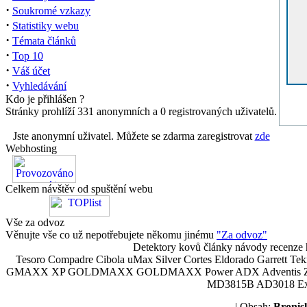
·
Soukromé vzkazy
·
Statistiky webu
·
Témata článků
·
Top 10
·
Váš účet
·
Vyhledávání
Kdo je přihlášen ?
Stránky prohlíží 331 anonymních a 0 registrovaných uživatelů.
Jste anonymní uživatel. Můžete se zdarma zaregistrovat
zde
Webhosting
Celkem návštěv od spuštění webu
Vše za odvoz
Věnujte vše co už nepotřebujete někomu jinému
"Za odvoz"
Detektory kovů články návody recenze h
Tesoro Compadre Cibola uMax Silver Cortes Eldorado Garrett 
GMAXX XP GOLDMAXX GOLDMAXX Power ADX Adventis Zetex JOK
MD3815B AD3018 Explor
| Obsah:
Broni