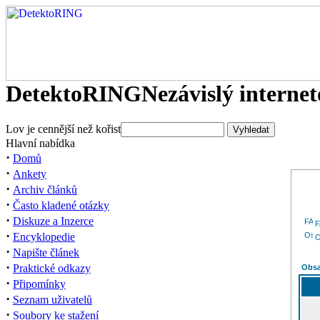
DetektoRING
Nezávislý interne
Lov je cennější než kořist
Hlavní nabídka
·
Domů
·
Ankety
·
Archiv článků
·
Často kladené otázky
·
Diskuze a Inzerce
·
Encyklopedie
O
·
Napište článek
·
Praktické odkazy
Obsa
·
Připomínky
·
Seznam uživatelů
·
Soubory ke stažení