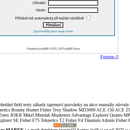
Uživatel:
Heslo:
Přihlásit mě automaticky při každé návštěvě:
Zapomněl(a) jsem svoje heslo
Powered by
phpBB
© 2001, 2005 phpBB Group
Forums ©
ledání field testy záhady tajemství pozvánky na akce manuály návody g
Teknetics Bounty Hunter Fisher Troy Shadow MD3009 ACE 150 ACE 25
R Mikel Minelab Musketeer Advantage Explorer Quatro MP X
er SE Fisher F75 Teknetics T2 Fisher F4 Titanium Adonis Fisher F
slav MAREK
|
e-mail
:
detektory (zavináč) hantec (tečka) cz
od 2025 v 