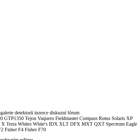
alerie detektorů inzerce diskuzní fórum
0 GTP1350 Tejon Vaquero Fieldmaster Compass Rutus Solaris XP
 Terra Whites White's IDX XLT DFX MXT QXT Spectrum Eagle
2 Fisher F4 Fisher F70
archivním režimu