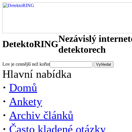
Nezávislý interne
DetektoRING
detektorech
Lov je cennější než kořist
Hlavní nabídka
·
Domů
·
Ankety
·
Archiv článků
·
Často kladené otázky