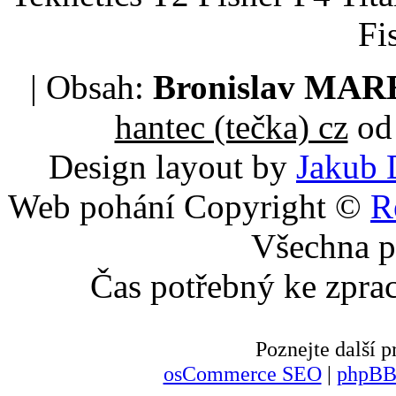
Fi
| Obsah:
Bronislav MA
hantec (tečka) cz
od 
Design layout by
Jakub 
Web pohání Copyright ©
R
Všechna p
Čas potřebný ke zpra
Poznejte další
osCommerce SEO
|
phpBB