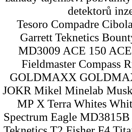
detektorů inz
Tesoro Compadre Cibola
Garrett Teknetics Boun
MD3009 ACE 150 ACE 
Fieldmaster Compass 
GOLDMAXX GOLDMAXX P
JOKR Mikel Minelab Muske
MP X Terra Whites Wh
Spectrum Eagle MD3815B 
Teknetics T2 Fisher F4 Tit