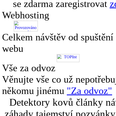
se zdarma zaregistrovat
z
Webhosting
Celkem návštěv od spuštění
webu
Vše za odvoz
Věnujte vše co už nepotřebu
někomu jinému
"Za odvoz"
Detektory kovů články náv
záhady tajemství pozvánky