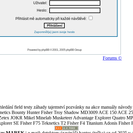
Uživatel:
Heslo:
Přihlásit mě automaticky při každé návštěvě:
Zapomněl(a) jsem svoje heslo
Powered by
phpBB
© 2001, 2005 phpBB Group
Forums ©
ledání field testy záhady tajemství pozvánky na akce manuály návody g
Teknetics Bounty Hunter Fisher Troy Shadow MD3009 ACE 150 ACE 25
R Mikel Minelab Musketeer Advantage Explorer Quatro MP X
er SE Fisher F75 Teknetics T2 Fisher F4 Titanium Adonis Fisher F
slav MAREK
|
e-mail
:
detektory (zavináč) hantec (tečka) cz
od 2025 v 