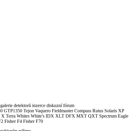
alerie detektorů inzerce diskuzní fórum
0 GTP1350 Tejon Vaquero Fieldmaster Compass Rutus Solaris XP
 Terra Whites White's IDX XLT DFX MXT QXT Spectrum Eagle
2 Fisher F4 Fisher F70
archivním režimu