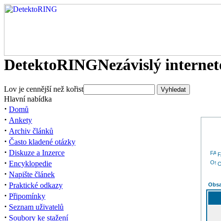
DetektoRING
Nezávislý interne
Lov je cennější než kořist
Hlavní nabídka
·
Domů
·
Ankety
·
Archiv článků
·
Často kladené otázky
·
Diskuze a Inzerce
·
Encyklopedie
O
·
Napište článek
·
Praktické odkazy
Obsa
·
Připomínky
·
Seznam uživatelů
·
Soubory ke stažení