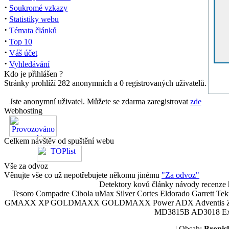
·
Soukromé vzkazy
·
Statistiky webu
·
Témata článků
·
Top 10
·
Váš účet
·
Vyhledávání
Kdo je přihlášen ?
Stránky prohlíží 282 anonymních a 0 registrovaných uživatelů.
Jste anonymní uživatel. Můžete se zdarma zaregistrovat
zde
Webhosting
Celkem návštěv od spuštění webu
Vše za odvoz
Věnujte vše co už nepotřebujete někomu jinému
"Za odvoz"
Detektory kovů články návody recenze h
Tesoro Compadre Cibola uMax Silver Cortes Eldorado Garrett 
GMAXX XP GOLDMAXX GOLDMAXX Power ADX Adventis Zetex JOK
MD3815B AD3018 Explor
| Obsah:
Broni