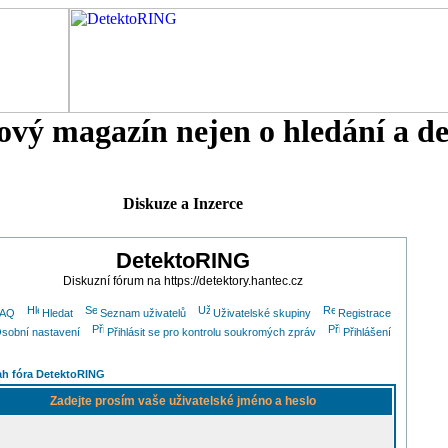
tový magazín nejen o hledání a d
Diskuze a Inzerce
DetektoRING
Diskuzní fórum na https://detektory.hantec.cz
FAQ
Hledat
Seznam uživatelů
Uživatelské skupiny
Registrace
sobní nastavení
Přihlásit se pro kontrolu soukromých zpráv
Přihlášení
h fóra DetektoRING
Zadejte prosím vaše uživatelské jméno a heslo