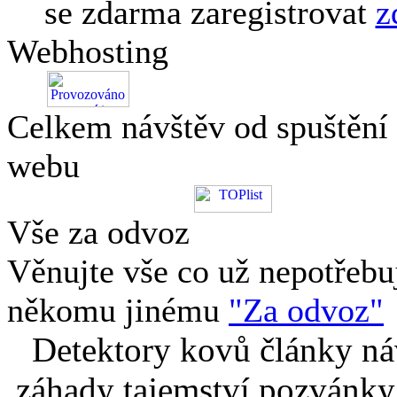
se zdarma zaregistrovat
z
Webhosting
Celkem návštěv od spuštění
webu
Vše za odvoz
Věnujte vše co už nepotřebu
někomu jinému
"Za odvoz"
Detektory kovů články náv
záhady tajemství pozvánky