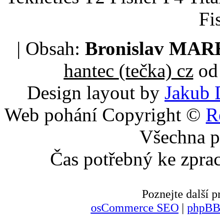
Fi
| Obsah:
Bronislav MA
hantec (tečka) cz
od 
Design layout by
Jakub 
Web pohání Copyright ©
R
Všechna p
Čas potřebný ke zpra
Poznejte další
osCommerce SEO
|
phpBB