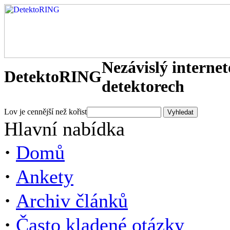
Nezávislý interne
DetektoRING
detektorech
Lov je cennější než kořist
Hlavní nabídka
·
Domů
·
Ankety
·
Archiv článků
·
Často kladené otázky