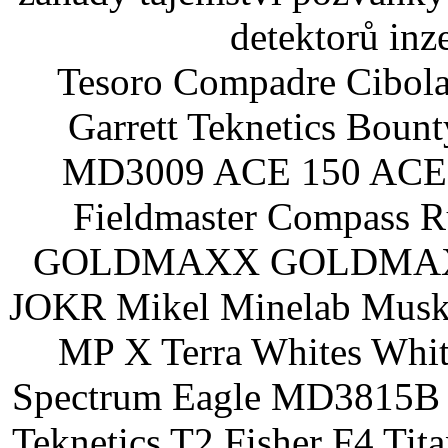
detektorů inz
Tesoro Compadre Cibola
Garrett Teknetics Boun
MD3009 ACE 150 ACE 
Fieldmaster Compass 
GOLDMAXX GOLDMAXX P
JOKR Mikel Minelab Muske
MP X Terra Whites Wh
Spectrum Eagle MD3815B 
Teknetics T2 Fisher F4 Tit