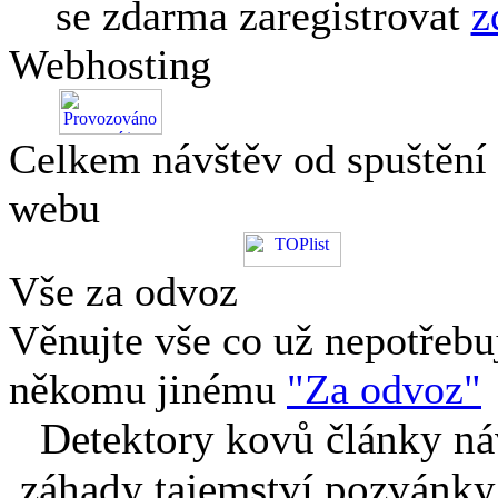
se zdarma zaregistrovat
z
Webhosting
Celkem návštěv od spuštění
webu
Vše za odvoz
Věnujte vše co už nepotřebu
někomu jinému
"Za odvoz"
Detektory kovů články náv
záhady tajemství pozvánky