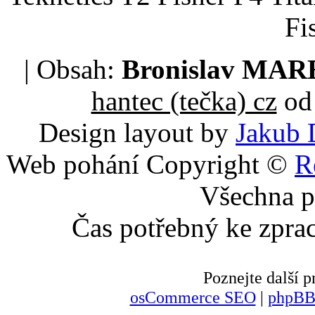
Fi
| Obsah:
Bronislav MA
hantec (tečka) cz
od 
Design layout by
Jakub 
Web pohání Copyright ©
R
Všechna p
Čas potřebný ke zpra
Poznejte další
osCommerce SEO
|
phpBB