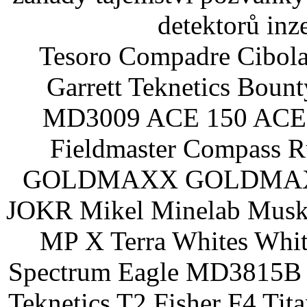
detektorů inz
Tesoro Compadre Cibola
Garrett Teknetics Boun
MD3009 ACE 150 ACE 
Fieldmaster Compass 
GOLDMAXX GOLDMAXX P
JOKR Mikel Minelab Muske
MP X Terra Whites Wh
Spectrum Eagle MD3815B 
Teknetics T2 Fisher F4 Tit