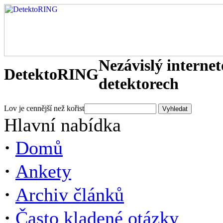
Nezávislý interne
DetektoRING
detektorech
Lov je cennější než kořist
Hlavní nabídka
·
Domů
·
Ankety
·
Archiv článků
·
Často kladené otázky