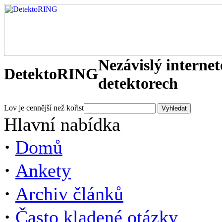
Nezávislý interne
DetektoRING
detektorech
Lov je cennější než kořist
Hlavní nabídka
·
Domů
·
Ankety
·
Archiv článků
·
Často kladené otázky