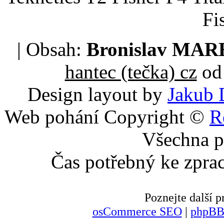
Fi
| Obsah:
Bronislav MA
hantec (tečka) cz
od 
Design layout by
Jakub 
Web pohání Copyright ©
R
Všechna p
Čas potřebný ke zpra
Poznejte další
osCommerce SEO
|
phpBB