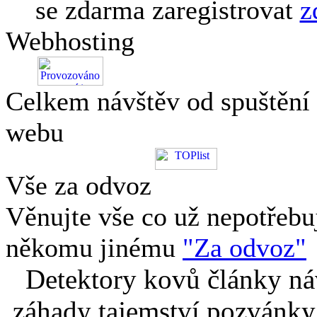
se zdarma zaregistrovat
z
Webhosting
Celkem návštěv od spuštění
webu
Vše za odvoz
Věnujte vše co už nepotřebu
někomu jinému
"Za odvoz"
Detektory kovů články náv
záhady tajemství pozvánky