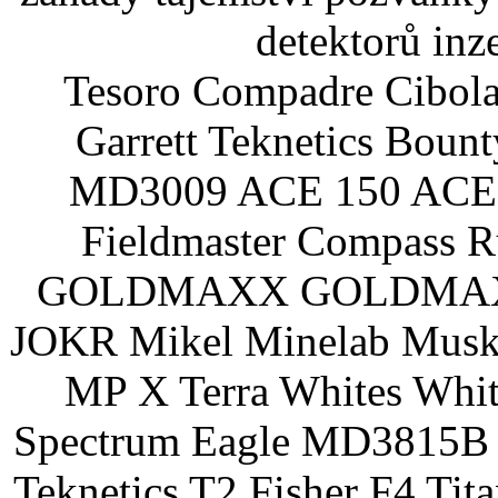
detektorů inz
Tesoro Compadre Cibola
Garrett Teknetics Boun
MD3009 ACE 150 ACE 
Fieldmaster Compass 
GOLDMAXX GOLDMAXX P
JOKR Mikel Minelab Muske
MP X Terra Whites Wh
Spectrum Eagle MD3815B 
Teknetics T2 Fisher F4 Tit