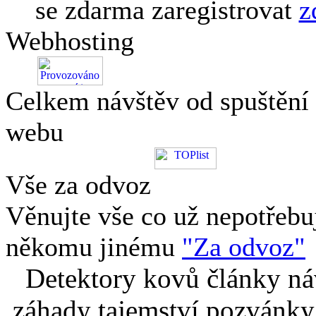
se zdarma zaregistrovat
z
Webhosting
Celkem návštěv od spuštění
webu
Vše za odvoz
Věnujte vše co už nepotřebu
někomu jinému
"Za odvoz"
Detektory kovů články náv
záhady tajemství pozvánky