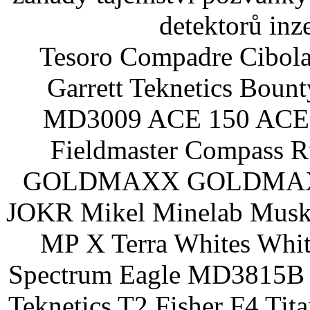
detektorů inz
Tesoro Compadre Cibola
Garrett Teknetics Boun
MD3009 ACE 150 ACE 
Fieldmaster Compass 
GOLDMAXX GOLDMAXX P
JOKR Mikel Minelab Muske
MP X Terra Whites Wh
Spectrum Eagle MD3815B 
Teknetics T2 Fisher F4 Tit