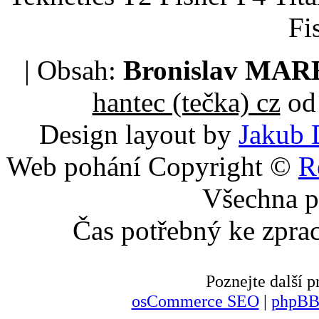
Fi
| Obsah:
Bronislav MA
hantec (tečka) cz
od 
Design layout by
Jakub 
Web pohání Copyright ©
R
Všechna p
Čas potřebný ke zpra
Poznejte další
osCommerce SEO
|
phpBB