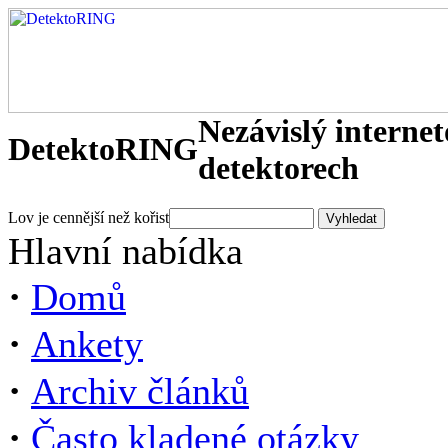
Nezávislý interne
DetektoRING
detektorech
Lov je cennější než kořist
Hlavní nabídka
·
Domů
·
Ankety
·
Archiv článků
·
Často kladené otázky