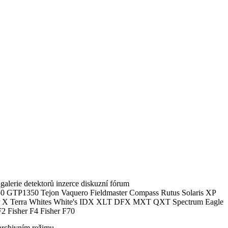
alerie detektorů inzerce diskuzní fórum
0 GTP1350 Tejon Vaquero Fieldmaster Compass Rutus Solaris XP
 Terra Whites White's IDX XLT DFX MXT QXT Spectrum Eagle
2 Fisher F4 Fisher F70
archivním režimu