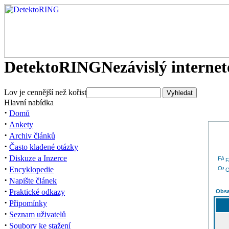
DetektoRING
Nezávislý interne
Lov je cennější než kořist
Hlavní nabídka
·
Domů
·
Ankety
·
Archiv článků
·
Často kladené otázky
·
Diskuze a Inzerce
·
Encyklopedie
O
·
Napište článek
·
Praktické odkazy
Obsa
·
Připomínky
·
Seznam uživatelů
·
Soubory ke stažení