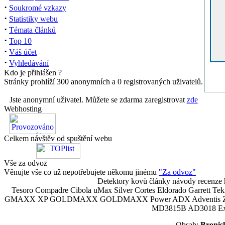
·
Soukromé vzkazy
·
Statistiky webu
·
Témata článků
·
Top 10
·
Váš účet
·
Vyhledávání
Kdo je přihlášen ?
Stránky prohlíží 300 anonymních a 0 registrovaných uživatelů.
Jste anonymní uživatel. Můžete se zdarma zaregistrovat
zde
Webhosting
Celkem návštěv od spuštění webu
Vše za odvoz
Věnujte vše co už nepotřebujete někomu jinému
"Za odvoz"
Detektory kovů články návody recenze h
Tesoro Compadre Cibola uMax Silver Cortes Eldorado Garrett 
GMAXX XP GOLDMAXX GOLDMAXX Power ADX Adventis Zetex JOK
MD3815B AD3018 Explor
| Obsah:
Broni