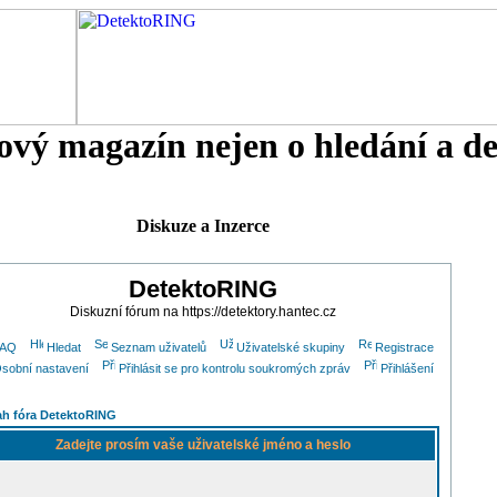
tový magazín nejen o hledání a d
Diskuze a Inzerce
DetektoRING
Diskuzní fórum na https://detektory.hantec.cz
FAQ
Hledat
Seznam uživatelů
Uživatelské skupiny
Registrace
sobní nastavení
Přihlásit se pro kontrolu soukromých zpráv
Přihlášení
h fóra DetektoRING
Zadejte prosím vaše uživatelské jméno a heslo