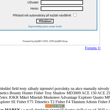
Uživatel:
Heslo:
Přihlásit mě automaticky při každé návštěvě:
Zapomněl(a) jsem svoje heslo
Powered by
phpBB
© 2001, 2005 phpBB Group
Forums ©
ledání field testy záhady tajemství pozvánky na akce manuály návody g
Teknetics Bounty Hunter Fisher Troy Shadow MD3009 ACE 150 ACE 25
R Mikel Minelab Musketeer Advantage Explorer Quatro MP X
er SE Fisher F75 Teknetics T2 Fisher F4 Titanium Adonis Fisher F
slav MAREK
|
e-mail
:
detektory (zavináč) hantec (tečka) cz
od 2025 v 