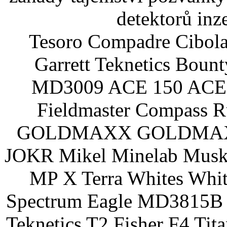
detektorů inz
Tesoro Compadre Cibola
Garrett Teknetics Boun
MD3009 ACE 150 ACE 
Fieldmaster Compass 
GOLDMAXX GOLDMAXX P
JOKR Mikel Minelab Muske
MP X Terra Whites Wh
Spectrum Eagle MD3815B 
Teknetics T2 Fisher F4 Tit