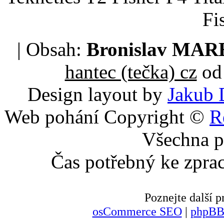
Fi
| Obsah:
Bronislav MA
hantec (tečka) cz
od 
Design layout by
Jakub 
Web pohání Copyright ©
R
Všechna p
Čas potřebný ke zpra
Poznejte další
osCommerce SEO
|
phpBB