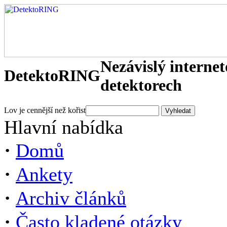
Nezávislý interne
DetektoRING
detektorech
Lov je cennější než kořist
Hlavní nabídka
·
Domů
·
Ankety
·
Archiv článků
·
Často kladené otázky