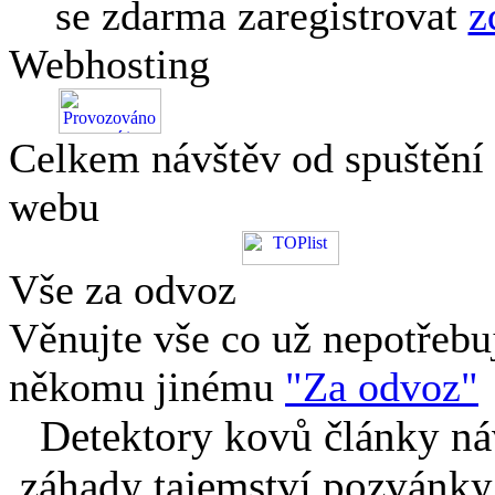
se zdarma zaregistrovat
z
Webhosting
Celkem návštěv od spuštění
webu
Vše za odvoz
Věnujte vše co už nepotřebu
někomu jinému
"Za odvoz"
Detektory kovů články náv
záhady tajemství pozvánky