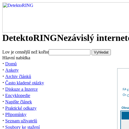
DetektoRING
Nezávislý interne
Lov je cennější než kořist
Hlavní nabídka
·
Domů
·
Ankety
·
Archiv článků
·
Často kladené otázky
·
Diskuze a Inzerce
·
Encyklopedie
O
·
Napište článek
·
Praktické odkazy
Obsa
·
Připomínky
·
Seznam uživatelů
·
Soubory ke stažení