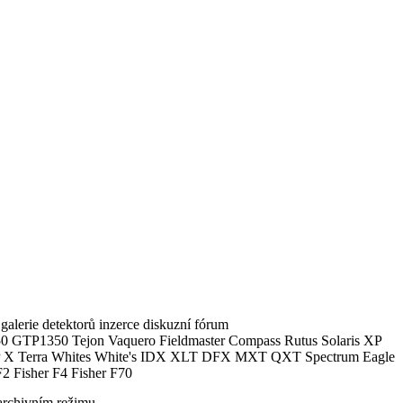
alerie detektorů inzerce diskuzní fórum
0 GTP1350 Tejon Vaquero Fieldmaster Compass Rutus Solaris XP
 Terra Whites White's IDX XLT DFX MXT QXT Spectrum Eagle
2 Fisher F4 Fisher F70
archivním režimu