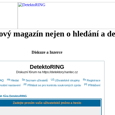
tový magazín nejen o hledání a d
Diskuze a Inzerce
DetektoRING
Diskuzní fórum na https://detektory.hantec.cz
FAQ
Hledat
Seznam uživatelů
Uživatelské skupiny
Registrace
sobní nastavení
Přihlásit se pro kontrolu soukromých zpráv
Přihlášení
h fóra DetektoRING
Zadejte prosím vaše uživatelské jméno a heslo