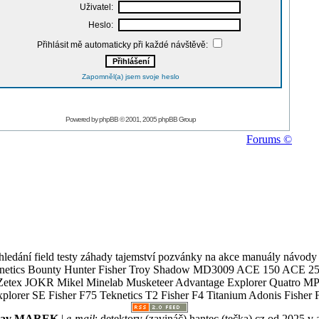
Uživatel:
Heslo:
Přihlásit mě automaticky při každé návštěvě:
Zapomněl(a) jsem svoje heslo
Powered by
phpBB
© 2001, 2005 phpBB Group
Forums ©
ledání field testy záhady tajemství pozvánky na akce manuály návody g
Teknetics Bounty Hunter Fisher Troy Shadow MD3009 ACE 150 ACE 25
R Mikel Minelab Musketeer Advantage Explorer Quatro MP X
er SE Fisher F75 Teknetics T2 Fisher F4 Titanium Adonis Fisher F
slav MAREK
|
e-mail
:
detektory (zavináč) hantec (tečka) cz
od 2025 v 