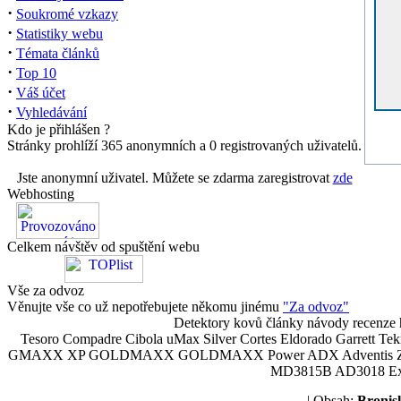
·
Soukromé vzkazy
·
Statistiky webu
·
Témata článků
·
Top 10
·
Váš účet
·
Vyhledávání
Kdo je přihlášen ?
Stránky prohlíží 365 anonymních a 0 registrovaných uživatelů.
Jste anonymní uživatel. Můžete se zdarma zaregistrovat
zde
Webhosting
Celkem návštěv od spuštění webu
Vše za odvoz
Věnujte vše co už nepotřebujete někomu jinému
"Za odvoz"
Detektory kovů články návody recenze h
Tesoro Compadre Cibola uMax Silver Cortes Eldorado Garrett 
GMAXX XP GOLDMAXX GOLDMAXX Power ADX Adventis Zetex JOK
MD3815B AD3018 Explor
| Obsah:
Broni