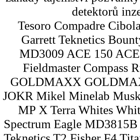
detektorů inz
Tesoro Compadre Cibola
Garrett Teknetics Boun
MD3009 ACE 150 ACE 
Fieldmaster Compass 
GOLDMAXX GOLDMAXX P
JOKR Mikel Minelab Muske
MP X Terra Whites Wh
Spectrum Eagle MD3815B 
Teknetics T2 Fisher F4 Tit