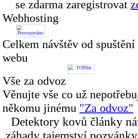
se zdarma zaregistrovat
z
Webhosting
Celkem návštěv od spuštění
webu
Vše za odvoz
Věnujte vše co už nepotřebu
někomu jinému
"Za odvoz"
Detektory kovů články náv
záhady tajemství pozvánky