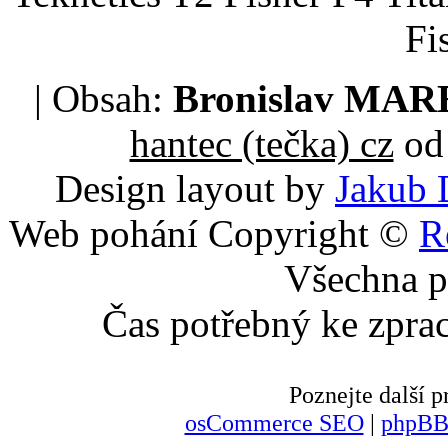
Fi
| Obsah:
Bronislav MA
hantec (tečka) cz
od 
Design layout by
Jakub 
Web pohání Copyright ©
R
Všechna p
Čas potřebný ke zpra
Poznejte další
osCommerce SEO
|
phpBB