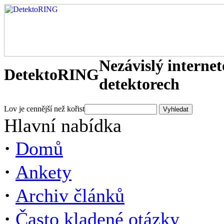
Nezávislý interne
DetektoRING
detektorech
Lov je cennější než kořist
Hlavní nabídka
·
Domů
·
Ankety
·
Archiv článků
·
Často kladené otázky