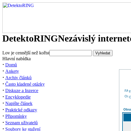
DetektoRING
Nezávislý interne
Lov je cennější než kořist
Hlavní nabídka
·
Domů
·
Ankety
·
Archiv článků
·
Často kladené otázky
·
Diskuze a Inzerce
·
Encyklopedie
O
·
Napište článek
·
Praktické odkazy
Obsa
·
Připomínky
·
Seznam uživatelů
·
Soubory ke stažení