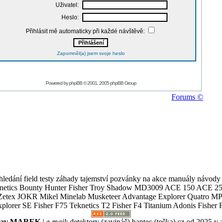
Uživatel:
Heslo:
Přihlásit mě automaticky při každé návštěvě:
Zapomněl(a) jsem svoje heslo
Powered by
phpBB
© 2001, 2005 phpBB Group
Forums ©
ledání field testy záhady tajemství pozvánky na akce manuály návody g
Teknetics Bounty Hunter Fisher Troy Shadow MD3009 ACE 150 ACE 25
R Mikel Minelab Musketeer Advantage Explorer Quatro MP X
er SE Fisher F75 Teknetics T2 Fisher F4 Titanium Adonis Fisher F
slav MAREK
|
e-mail
:
detektory (zavináč) hantec (tečka) cz
od 2025 v 