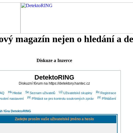
tový magazín nejen o hledání a d
Diskuze a Inzerce
DetektoRING
Diskuzní fórum na https://detektory.hantec.cz
FAQ
Hledat
Seznam uživatelů
Uživatelské skupiny
Registrace
sobní nastavení
Přihlásit se pro kontrolu soukromých zpráv
Přihlášení
h fóra DetektoRING
Zadejte prosím vaše uživatelské jméno a heslo