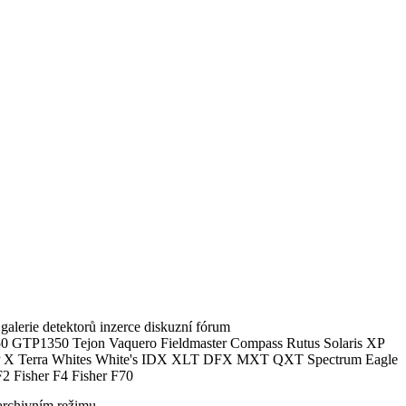
alerie detektorů inzerce diskuzní fórum
0 GTP1350 Tejon Vaquero Fieldmaster Compass Rutus Solaris XP
 Terra Whites White's IDX XLT DFX MXT QXT Spectrum Eagle
2 Fisher F4 Fisher F70
archivním režimu