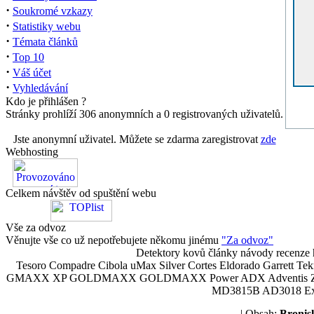
·
Soukromé vzkazy
·
Statistiky webu
·
Témata článků
·
Top 10
·
Váš účet
·
Vyhledávání
Kdo je přihlášen ?
Stránky prohlíží 306 anonymních a 0 registrovaných uživatelů.
Jste anonymní uživatel. Můžete se zdarma zaregistrovat
zde
Webhosting
Celkem návštěv od spuštění webu
Vše za odvoz
Věnujte vše co už nepotřebujete někomu jinému
"Za odvoz"
Detektory kovů články návody recenze h
Tesoro Compadre Cibola uMax Silver Cortes Eldorado Garrett 
GMAXX XP GOLDMAXX GOLDMAXX Power ADX Adventis Zetex JOK
MD3815B AD3018 Explor
| Obsah:
Broni