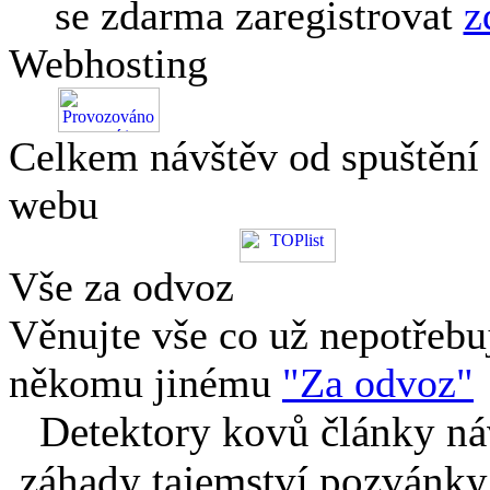
se zdarma zaregistrovat
z
Webhosting
Celkem návštěv od spuštění
webu
Vše za odvoz
Věnujte vše co už nepotřebu
někomu jinému
"Za odvoz"
Detektory kovů články náv
záhady tajemství pozvánky