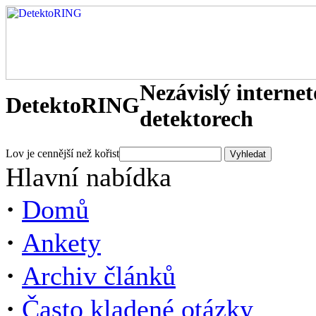
Nezávislý interne
DetektoRING
detektorech
Lov je cennější než kořist
Hlavní nabídka
·
Domů
·
Ankety
·
Archiv článků
·
Často kladené otázky