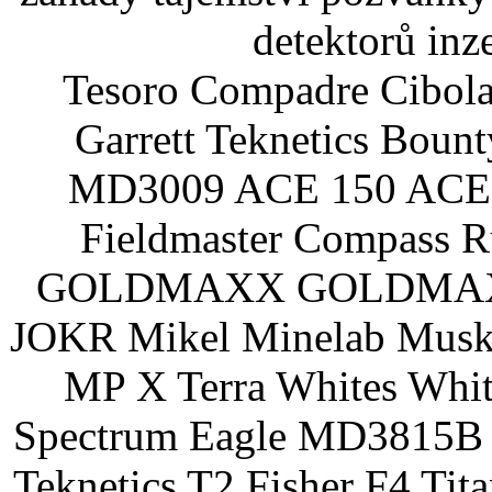
detektorů inz
Tesoro Compadre Cibola
Garrett Teknetics Boun
MD3009 ACE 150 ACE 
Fieldmaster Compass 
GOLDMAXX GOLDMAXX P
JOKR Mikel Minelab Muske
MP X Terra Whites Wh
Spectrum Eagle MD3815B 
Teknetics T2 Fisher F4 Tit