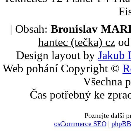
Fi
| Obsah:
Bronislav MA
hantec (tečka) cz
od 
Design layout by
Jakub 
Web pohání Copyright ©
R
Všechna p
Čas potřebný ke zpra
Poznejte další
osCommerce SEO
|
phpBB