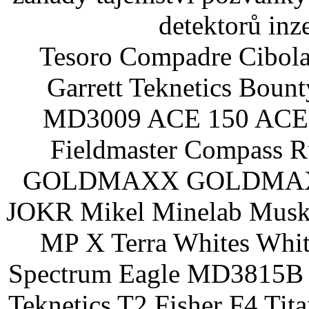
detektorů inz
Tesoro Compadre Cibola
Garrett Teknetics Boun
MD3009 ACE 150 ACE 
Fieldmaster Compass 
GOLDMAXX GOLDMAXX P
JOKR Mikel Minelab Muske
MP X Terra Whites Wh
Spectrum Eagle MD3815B 
Teknetics T2 Fisher F4 Tit