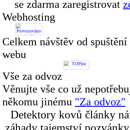
se zdarma zaregistrovat
z
Webhosting
Celkem návštěv od spuštění
webu
Vše za odvoz
Věnujte vše co už nepotřebu
někomu jinému
"Za odvoz"
Detektory kovů články náv
záhady tajemství pozvánky