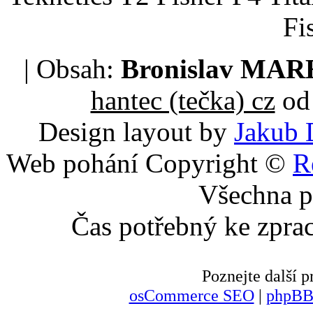
Fi
| Obsah:
Bronislav MA
hantec (tečka) cz
od 
Design layout by
Jakub 
Web pohání Copyright ©
R
Všechna p
Čas potřebný ke zpra
Poznejte další
osCommerce SEO
|
phpBB