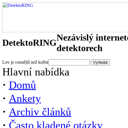
Nezávislý interne
DetektoRING
detektorech
Lov je cennější než kořist
Hlavní nabídka
·
Domů
·
Ankety
·
Archiv článků
·
Často kladené otázky