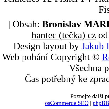
Fi
| Obsah:
Bronislav MA
hantec (tečka) cz
od 
Design layout by
Jakub 
Web pohání Copyright ©
R
Všechna p
Čas potřebný ke zpra
Poznejte další
osCommerce SEO
|
phpBB