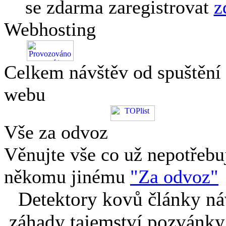
se zdarma zaregistrovat
z
Webhosting
Celkem návštěv od spuštění
webu
Vše za odvoz
Věnujte vše co už nepotřebu
někomu jinému
"Za odvoz"
Detektory kovů články náv
záhady tajemství pozvánky