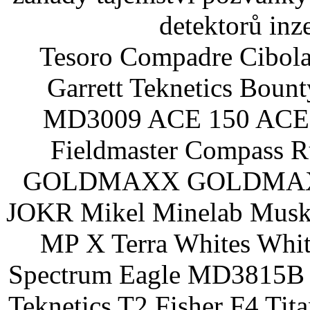
detektorů inz
Tesoro Compadre Cibola
Garrett Teknetics Boun
MD3009 ACE 150 ACE 
Fieldmaster Compass 
GOLDMAXX GOLDMAXX P
JOKR Mikel Minelab Muske
MP X Terra Whites Wh
Spectrum Eagle MD3815B 
Teknetics T2 Fisher F4 Tit