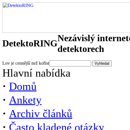
Nezávislý interne
DetektoRING
detektorech
Lov je cennější než kořist
Hlavní nabídka
·
Domů
·
Ankety
·
Archiv článků
·
Často kladené otázky