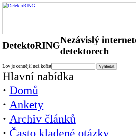
Nezávislý interne
DetektoRING
detektorech
Lov je cennější než kořist
Hlavní nabídka
·
Domů
·
Ankety
·
Archiv článků
·
Často kladené otázky