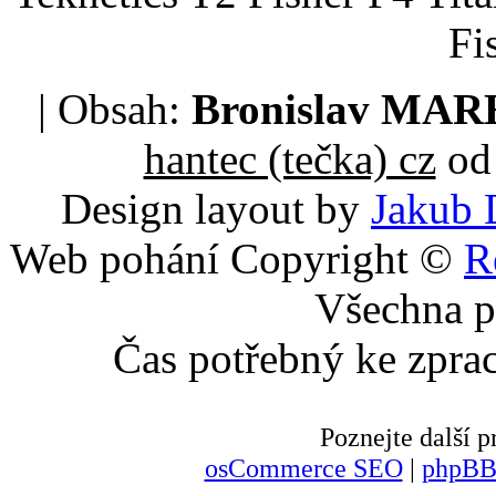
Fi
| Obsah:
Bronislav MA
hantec (tečka) cz
od 
Design layout by
Jakub 
Web pohání Copyright ©
R
Všechna p
Čas potřebný ke zpra
Poznejte další
osCommerce SEO
|
phpBB