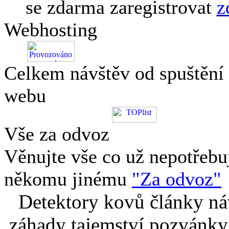
se zdarma zaregistrovat
z
Webhosting
Celkem návštěv od spuštění
webu
Vše za odvoz
Věnujte vše co už nepotřebu
někomu jinému
"Za odvoz"
Detektory kovů články náv
záhady tajemství pozvánky