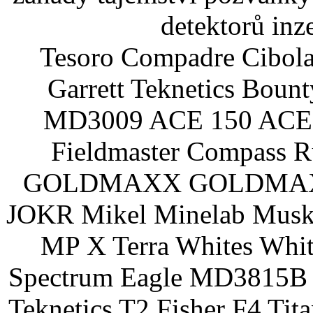
detektorů inz
Tesoro Compadre Cibola
Garrett Teknetics Boun
MD3009 ACE 150 ACE 
Fieldmaster Compass 
GOLDMAXX GOLDMAXX P
JOKR Mikel Minelab Muske
MP X Terra Whites Wh
Spectrum Eagle MD3815B 
Teknetics T2 Fisher F4 Tit