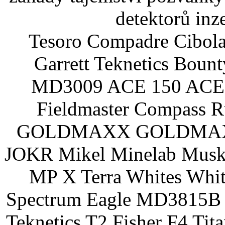
detektorů inz
Tesoro Compadre Cibola
Garrett Teknetics Boun
MD3009 ACE 150 ACE 
Fieldmaster Compass 
GOLDMAXX GOLDMAXX P
JOKR Mikel Minelab Muske
MP X Terra Whites Wh
Spectrum Eagle MD3815B 
Teknetics T2 Fisher F4 Tit