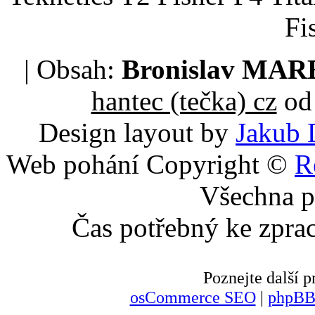
Fi
| Obsah:
Bronislav MA
hantec (tečka) cz
od 
Design layout by
Jakub 
Web pohání Copyright ©
R
Všechna p
Čas potřebný ke zpra
Poznejte další
osCommerce SEO
|
phpBB