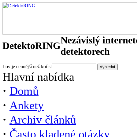
Nezávislý interne
DetektoRING
detektorech
Lov je cennější než kořist
Hlavní nabídka
·
Domů
·
Ankety
·
Archiv článků
·
Často kladené otázky