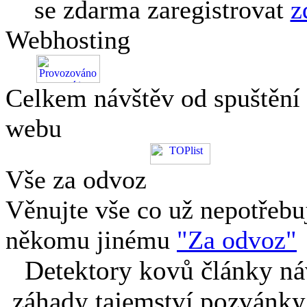
se zdarma zaregistrovat
z
Webhosting
Celkem návštěv od spuštění
webu
Vše za odvoz
Věnujte vše co už nepotřebu
někomu jinému
"Za odvoz"
Detektory kovů články náv
záhady tajemství pozvánky