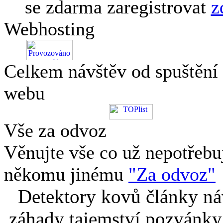
se zdarma zaregistrovat
z
Webhosting
Celkem návštěv od spuštění
webu
Vše za odvoz
Věnujte vše co už nepotřebu
někomu jinému
"Za odvoz"
Detektory kovů články náv
záhady tajemství pozvánky