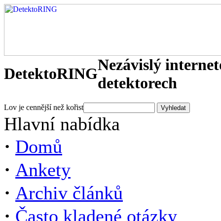
Nezávislý interne
DetektoRING
detektorech
Lov je cennější než kořist
Hlavní nabídka
·
Domů
·
Ankety
·
Archiv článků
·
Často kladené otázky