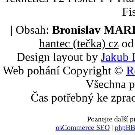
Fi
| Obsah:
Bronislav MA
hantec (tečka) cz
od 
Design layout by
Jakub 
Web pohání Copyright ©
R
Všechna p
Čas potřebný ke zpra
Poznejte další
osCommerce SEO
|
phpBB