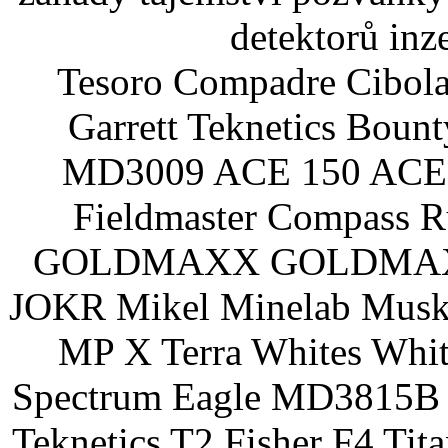
detektorů inz
Tesoro Compadre Cibola
Garrett Teknetics Boun
MD3009 ACE 150 ACE 
Fieldmaster Compass 
GOLDMAXX GOLDMAXX P
JOKR Mikel Minelab Muske
MP X Terra Whites Wh
Spectrum Eagle MD3815B 
Teknetics T2 Fisher F4 Tit