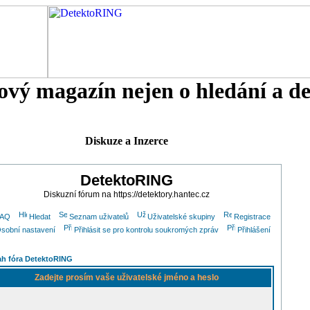
tový magazín nejen o hledání a d
Diskuze a Inzerce
DetektoRING
Diskuzní fórum na https://detektory.hantec.cz
FAQ
Hledat
Seznam uživatelů
Uživatelské skupiny
Registrace
sobní nastavení
Přihlásit se pro kontrolu soukromých zpráv
Přihlášení
h fóra DetektoRING
Zadejte prosím vaše uživatelské jméno a heslo