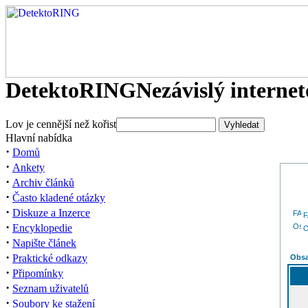
DetektoRING
Nezávislý interne
Lov je cennější než kořist
Hlavní nabídka
·
Domů
·
Ankety
·
Archiv článků
·
Často kladené otázky
·
Diskuze a Inzerce
·
Encyklopedie
O
·
Napište článek
·
Praktické odkazy
Obsa
·
Připomínky
·
Seznam uživatelů
·
Soubory ke stažení