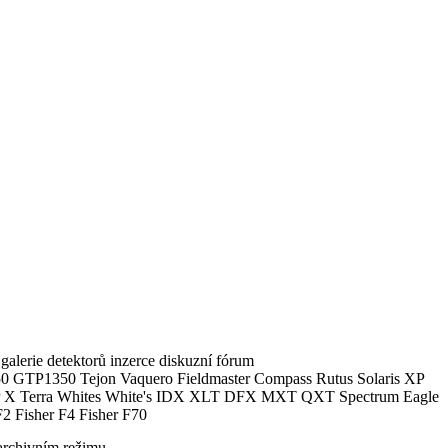
alerie detektorů inzerce diskuzní fórum
0 GTP1350 Tejon Vaquero Fieldmaster Compass Rutus Solaris XP
 Terra Whites White's IDX XLT DFX MXT QXT Spectrum Eagle
2 Fisher F4 Fisher F70
archivním režimu