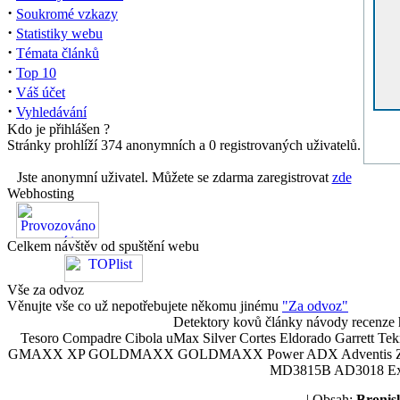
·
Soukromé vzkazy
·
Statistiky webu
·
Témata článků
·
Top 10
·
Váš účet
·
Vyhledávání
Kdo je přihlášen ?
Stránky prohlíží 374 anonymních a 0 registrovaných uživatelů.
Jste anonymní uživatel. Můžete se zdarma zaregistrovat
zde
Webhosting
Celkem návštěv od spuštění webu
Vše za odvoz
Věnujte vše co už nepotřebujete někomu jinému
"Za odvoz"
Detektory kovů články návody recenze h
Tesoro Compadre Cibola uMax Silver Cortes Eldorado Garrett 
GMAXX XP GOLDMAXX GOLDMAXX Power ADX Adventis Zetex JOK
MD3815B AD3018 Explor
| Obsah:
Broni