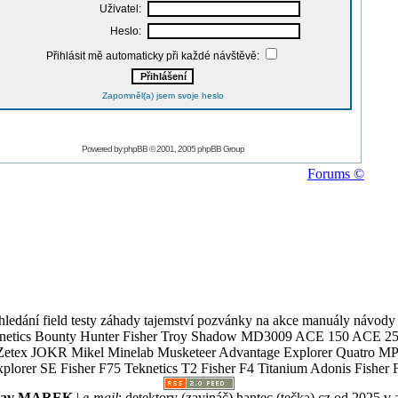
Uživatel:
Heslo:
Přihlásit mě automaticky při každé návštěvě:
Zapomněl(a) jsem svoje heslo
Powered by
phpBB
© 2001, 2005 phpBB Group
Forums ©
ledání field testy záhady tajemství pozvánky na akce manuály návody g
Teknetics Bounty Hunter Fisher Troy Shadow MD3009 ACE 150 ACE 25
R Mikel Minelab Musketeer Advantage Explorer Quatro MP X
er SE Fisher F75 Teknetics T2 Fisher F4 Titanium Adonis Fisher F
slav MAREK
|
e-mail
:
detektory (zavináč) hantec (tečka) cz
od 2025 v 