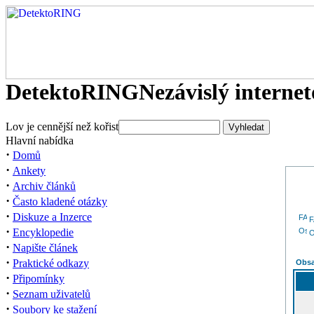
DetektoRING
Nezávislý interne
Lov je cennější než kořist
Hlavní nabídka
·
Domů
·
Ankety
·
Archiv článků
·
Často kladené otázky
·
Diskuze a Inzerce
·
Encyklopedie
O
·
Napište článek
·
Praktické odkazy
Obsa
·
Připomínky
·
Seznam uživatelů
·
Soubory ke stažení