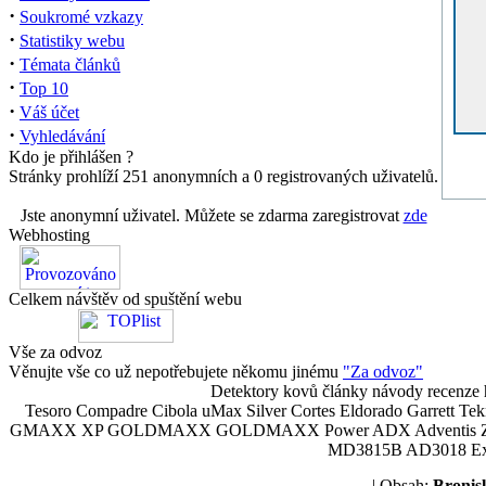
·
Soukromé vzkazy
·
Statistiky webu
·
Témata článků
·
Top 10
·
Váš účet
·
Vyhledávání
Kdo je přihlášen ?
Stránky prohlíží 251 anonymních a 0 registrovaných uživatelů.
Jste anonymní uživatel. Můžete se zdarma zaregistrovat
zde
Webhosting
Celkem návštěv od spuštění webu
Vše za odvoz
Věnujte vše co už nepotřebujete někomu jinému
"Za odvoz"
Detektory kovů články návody recenze h
Tesoro Compadre Cibola uMax Silver Cortes Eldorado Garrett 
GMAXX XP GOLDMAXX GOLDMAXX Power ADX Adventis Zetex JOK
MD3815B AD3018 Explor
| Obsah:
Broni