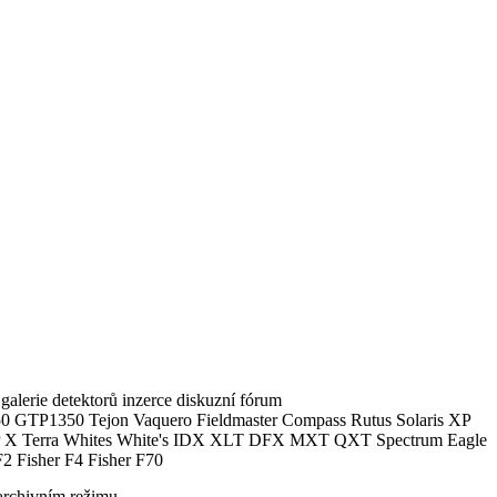
alerie detektorů inzerce diskuzní fórum
0 GTP1350 Tejon Vaquero Fieldmaster Compass Rutus Solaris XP
 Terra Whites White's IDX XLT DFX MXT QXT Spectrum Eagle
2 Fisher F4 Fisher F70
archivním režimu