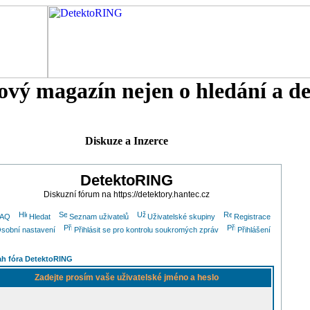
tový magazín nejen o hledání a d
Diskuze a Inzerce
DetektoRING
Diskuzní fórum na https://detektory.hantec.cz
FAQ
Hledat
Seznam uživatelů
Uživatelské skupiny
Registrace
sobní nastavení
Přihlásit se pro kontrolu soukromých zpráv
Přihlášení
h fóra DetektoRING
Zadejte prosím vaše uživatelské jméno a heslo