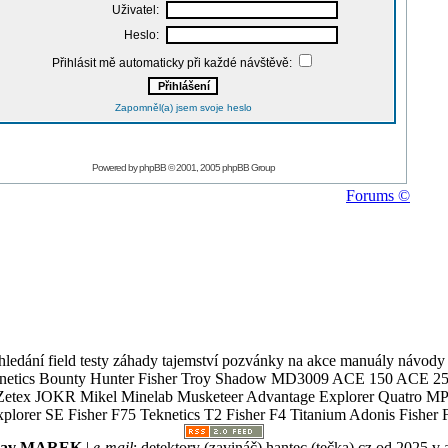
Uživatel:
Heslo:
Přihlásit mě automaticky při každé návštěvě:
Zapomněl(a) jsem svoje heslo
Powered by
phpBB
© 2001, 2005 phpBB Group
Forums ©
ledání field testy záhady tajemství pozvánky na akce manuály návody g
Teknetics Bounty Hunter Fisher Troy Shadow MD3009 ACE 150 ACE 25
R Mikel Minelab Musketeer Advantage Explorer Quatro MP X
er SE Fisher F75 Teknetics T2 Fisher F4 Titanium Adonis Fisher F
slav MAREK
|
e-mail
:
detektory (zavináč) hantec (tečka) cz
od 2025 v 