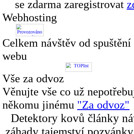
se zdarma zaregistrovat
z
Webhosting
Celkem návštěv od spuštění
webu
Vše za odvoz
Věnujte vše co už nepotřebu
někomu jinému
"Za odvoz"
Detektory kovů články náv
záhady tajemství pozvánky