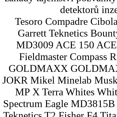
detektorů inz
Tesoro Compadre Cibola
Garrett Teknetics Boun
MD3009 ACE 150 ACE 
Fieldmaster Compass 
GOLDMAXX GOLDMAXX P
JOKR Mikel Minelab Muske
MP X Terra Whites Wh
Spectrum Eagle MD3815B 
Teknetics T2 Fisher F4 Tit