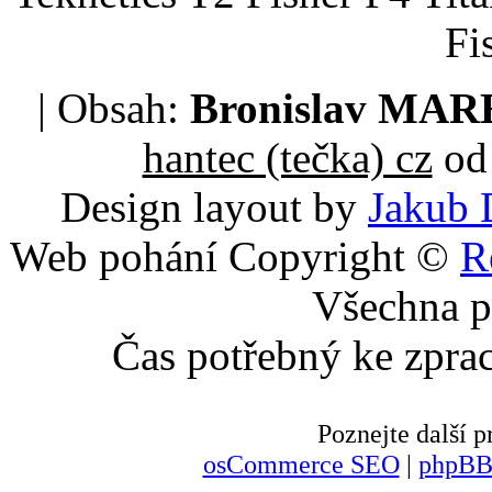
Fi
| Obsah:
Bronislav MA
hantec (tečka) cz
od 
Design layout by
Jakub 
Web pohání Copyright ©
R
Všechna p
Čas potřebný ke zpra
Poznejte další
osCommerce SEO
|
phpBB