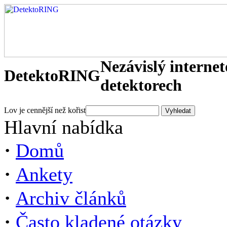
Nezávislý interne
DetektoRING
detektorech
Lov je cennější než kořist
Hlavní nabídka
·
Domů
·
Ankety
·
Archiv článků
·
Často kladené otázky