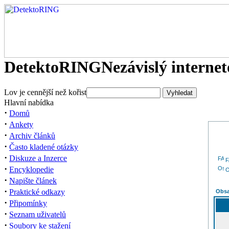
DetektoRING
Nezávislý interne
Lov je cennější než kořist
Hlavní nabídka
·
Domů
·
Ankety
·
Archiv článků
·
Často kladené otázky
·
Diskuze a Inzerce
·
Encyklopedie
O
·
Napište článek
·
Praktické odkazy
Obsa
·
Připomínky
·
Seznam uživatelů
·
Soubory ke stažení