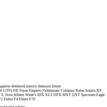
alerie detektorů inzerce diskuzní fórum
0 GTP1350 Tejon Vaquero Fieldmaster Compass Rutus Solaris XP
 Terra Whites White's IDX XLT DFX MXT QXT Spectrum Eagle
2 Fisher F4 Fisher F70
archivním režimu