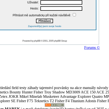
Uživatel:
Heslo:
Přihlásit mě automaticky při každé návštěvě:
Zapomněl(a) jsem svoje heslo
Powered by
phpBB
© 2001, 2005 phpBB Group
Forums ©
ledání field testy záhady tajemství pozvánky na akce manuály návody g
Teknetics Bounty Hunter Fisher Troy Shadow MD3009 ACE 150 ACE 25
R Mikel Minelab Musketeer Advantage Explorer Quatro MP X
er SE Fisher F75 Teknetics T2 Fisher F4 Titanium Adonis Fisher F
slav MAREK
|
e-mail
:
detektory (zavináč) hantec (tečka) cz
od 2025 v 