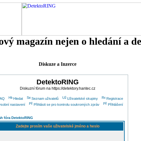
tový magazín nejen o hledání a d
Diskuze a Inzerce
DetektoRING
Diskuzní fórum na https://detektory.hantec.cz
FAQ
Hledat
Seznam uživatelů
Uživatelské skupiny
Registrace
sobní nastavení
Přihlásit se pro kontrolu soukromých zpráv
Přihlášení
h fóra DetektoRING
Zadejte prosím vaše uživatelské jméno a heslo