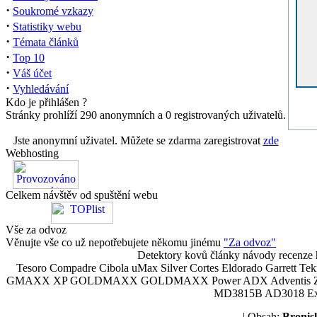
·
Soukromé vzkazy
·
Statistiky webu
·
Témata článků
·
Top 10
·
Váš účet
·
Vyhledávání
Kdo je přihlášen ?
Stránky prohlíží 290 anonymních a 0 registrovaných uživatelů.
Jste anonymní uživatel. Můžete se zdarma zaregistrovat
zde
Webhosting
Celkem návštěv od spuštění webu
Vše za odvoz
Věnujte vše co už nepotřebujete někomu jinému
"Za odvoz"
Detektory kovů články návody recenze h
Tesoro Compadre Cibola uMax Silver Cortes Eldorado Garrett 
GMAXX XP GOLDMAXX GOLDMAXX Power ADX Adventis Zetex JOK
MD3815B AD3018 Explor
| Obsah:
Broni