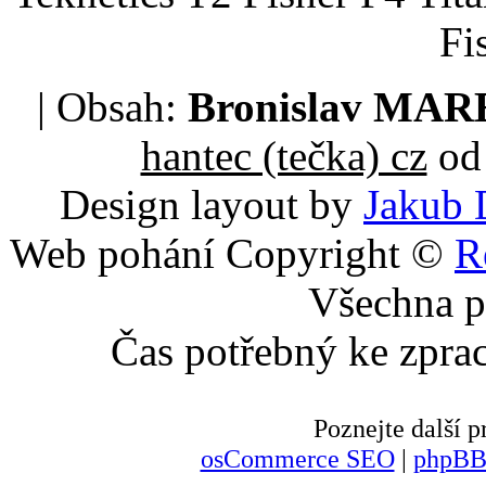
Fi
| Obsah:
Bronislav MA
hantec (tečka) cz
od 
Design layout by
Jakub 
Web pohání Copyright ©
R
Všechna p
Čas potřebný ke zpra
Poznejte další
osCommerce SEO
|
phpBB