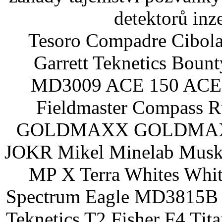
detektorů inz
Tesoro Compadre Cibola
Garrett Teknetics Boun
MD3009 ACE 150 ACE 
Fieldmaster Compass 
GOLDMAXX GOLDMAXX P
JOKR Mikel Minelab Muske
MP X Terra Whites Wh
Spectrum Eagle MD3815B 
Teknetics T2 Fisher F4 Tit