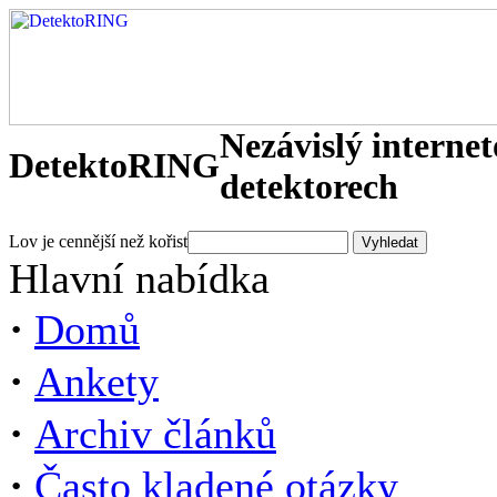
Nezávislý interne
DetektoRING
detektorech
Lov je cennější než kořist
Hlavní nabídka
·
Domů
·
Ankety
·
Archiv článků
·
Často kladené otázky