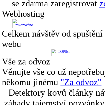
se zdarma zaregistrovat
z
Webhosting
Celkem návštěv od spuštění
webu
Vše za odvoz
Věnujte vše co už nepotřebu
někomu jinému
"Za odvoz"
Detektory kovů články náv
záhady tajemství pozvánky