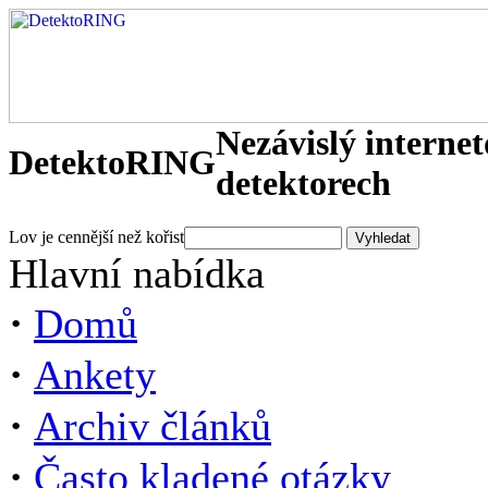
Nezávislý interne
DetektoRING
detektorech
Lov je cennější než kořist
Hlavní nabídka
·
Domů
·
Ankety
·
Archiv článků
·
Často kladené otázky