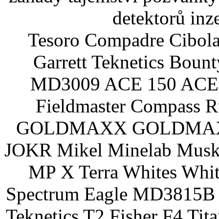
detektorů inz
Tesoro Compadre Cibola
Garrett Teknetics Boun
MD3009 ACE 150 ACE 
Fieldmaster Compass 
GOLDMAXX GOLDMAXX P
JOKR Mikel Minelab Muske
MP X Terra Whites Wh
Spectrum Eagle MD3815B 
Teknetics T2 Fisher F4 Tit