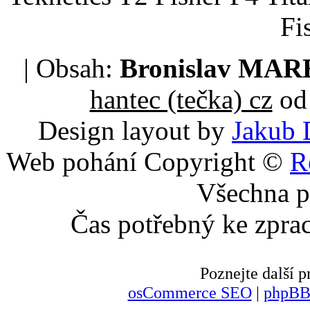
Fi
| Obsah:
Bronislav MA
hantec (tečka) cz
od 
Design layout by
Jakub 
Web pohání Copyright ©
R
Všechna p
Čas potřebný ke zpra
Poznejte další
osCommerce SEO
|
phpBB