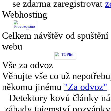
se zdarma zaregistrovat
z
Webhosting
Celkem návštěv od spuštění
webu
Vše za odvoz
Věnujte vše co už nepotřebu
někomu jinému
"Za odvoz"
Detektory kovů články náv
záhady tajemství pozvánky