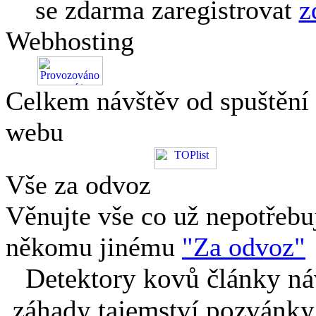
se zdarma zaregistrovat
z
Webhosting
Celkem návštěv od spuštění
webu
Vše za odvoz
Věnujte vše co už nepotřebu
někomu jinému
"Za odvoz"
Detektory kovů články náv
záhady tajemství pozvánky