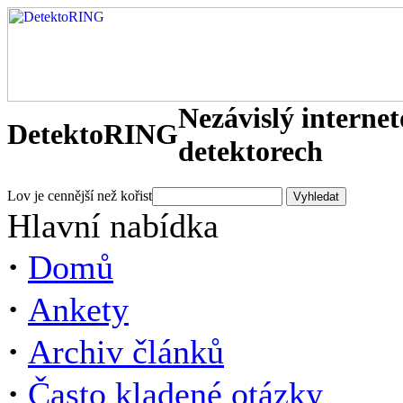
Nezávislý interne
DetektoRING
detektorech
Lov je cennější než kořist
Hlavní nabídka
·
Domů
·
Ankety
·
Archiv článků
·
Často kladené otázky