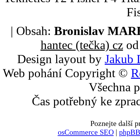
Fi
| Obsah:
Bronislav MA
hantec (tečka) cz
od 
Design layout by
Jakub 
Web pohání Copyright ©
R
Všechna p
Čas potřebný ke zpra
Poznejte další
osCommerce SEO
|
phpBB