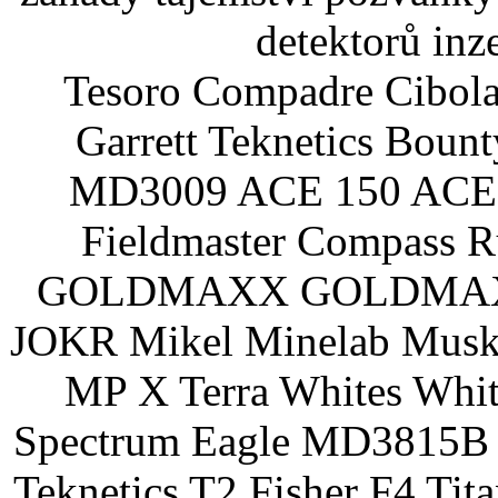
detektorů inz
Tesoro Compadre Cibola
Garrett Teknetics Boun
MD3009 ACE 150 ACE 
Fieldmaster Compass 
GOLDMAXX GOLDMAXX P
JOKR Mikel Minelab Muske
MP X Terra Whites Wh
Spectrum Eagle MD3815B 
Teknetics T2 Fisher F4 Tit