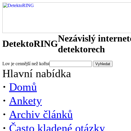
Nezávislý interne
DetektoRING
detektorech
Lov je cennější než kořist
Hlavní nabídka
·
Domů
·
Ankety
·
Archiv článků
·
Často kladené otázky