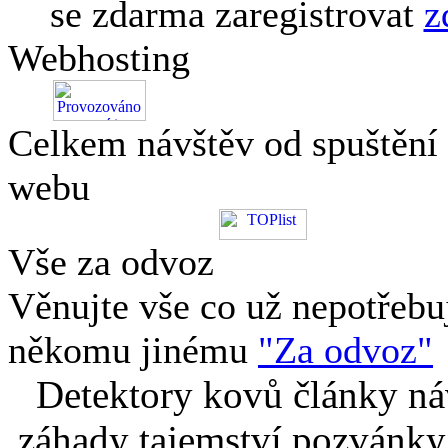
se zdarma zaregistrovat
z
Webhosting
Celkem návštěv od spuštění
webu
Vše za odvoz
Věnujte vše co už nepotřebu
někomu jinému
"Za odvoz"
Detektory kovů články náv
záhady tajemství pozvánky