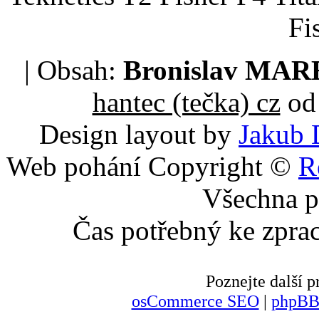
Fi
| Obsah:
Bronislav MA
hantec (tečka) cz
od 
Design layout by
Jakub 
Web pohání Copyright ©
R
Všechna p
Čas potřebný ke zpra
Poznejte další
osCommerce SEO
|
phpBB