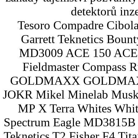
detektorů inz
Tesoro Compadre Cibola
Garrett Teknetics Boun
MD3009 ACE 150 ACE 
Fieldmaster Compass 
GOLDMAXX GOLDMAXX P
JOKR Mikel Minelab Muske
MP X Terra Whites Wh
Spectrum Eagle MD3815B 
Teknetics T2 Fisher F4 Tit