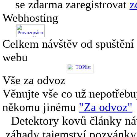
se zdarma zaregistrovat
z
Webhosting
Celkem návštěv od spuštění
webu
Vše za odvoz
Věnujte vše co už nepotřebu
někomu jinému
"Za odvoz"
Detektory kovů články náv
záhady tajemství pozvánky