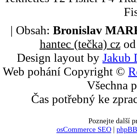
Fi
| Obsah:
Bronislav MA
hantec (tečka) cz
od 
Design layout by
Jakub 
Web pohání Copyright ©
R
Všechna p
Čas potřebný ke zpra
Poznejte další
osCommerce SEO
|
phpBB