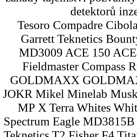
detektorů inz
Tesoro Compadre Cibola
Garrett Teknetics Boun
MD3009 ACE 150 ACE 
Fieldmaster Compass 
GOLDMAXX GOLDMAXX P
JOKR Mikel Minelab Muske
MP X Terra Whites Wh
Spectrum Eagle MD3815B 
Teknetics T2 Fisher F4 Tit