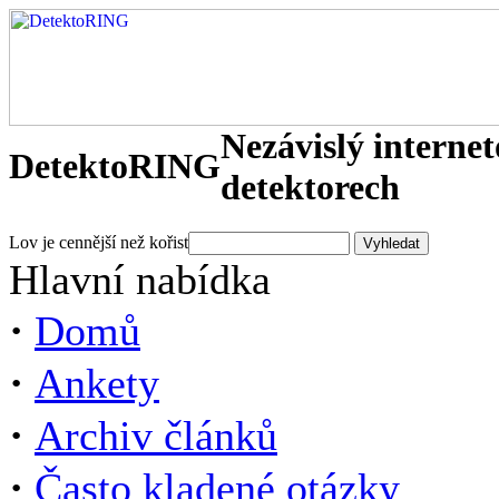
Nezávislý interne
DetektoRING
detektorech
Lov je cennější než kořist
Hlavní nabídka
·
Domů
·
Ankety
·
Archiv článků
·
Často kladené otázky