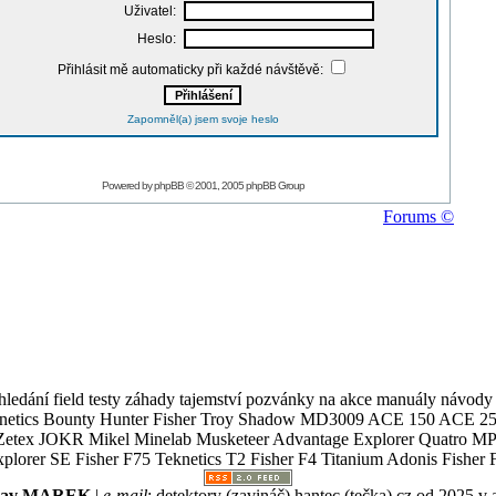
Uživatel:
Heslo:
Přihlásit mě automaticky při každé návštěvě:
Zapomněl(a) jsem svoje heslo
Powered by
phpBB
© 2001, 2005 phpBB Group
Forums ©
ledání field testy záhady tajemství pozvánky na akce manuály návody g
Teknetics Bounty Hunter Fisher Troy Shadow MD3009 ACE 150 ACE 25
R Mikel Minelab Musketeer Advantage Explorer Quatro MP X
er SE Fisher F75 Teknetics T2 Fisher F4 Titanium Adonis Fisher F
slav MAREK
|
e-mail
:
detektory (zavináč) hantec (tečka) cz
od 2025 v 