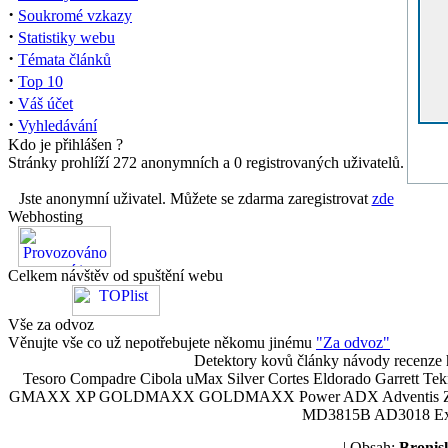
·
Soukromé vzkazy
·
Statistiky webu
·
Témata článků
·
Top 10
·
Váš účet
·
Vyhledávání
Kdo je přihlášen ?
Stránky prohlíží 272 anonymních a 0 registrovaných uživatelů.
Jste anonymní uživatel. Můžete se zdarma zaregistrovat
zde
Webhosting
Celkem návštěv od spuštění webu
Vše za odvoz
Věnujte vše co už nepotřebujete někomu jinému
"Za odvoz"
Detektory kovů články návody recenze h
Tesoro Compadre Cibola uMax Silver Cortes Eldorado Garrett 
GMAXX XP GOLDMAXX GOLDMAXX Power ADX Adventis Zetex JOK
MD3815B AD3018 Explor
| Obsah:
Broni