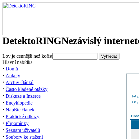
DetektoRING
Nezávislý interne
Lov je cennější než kořist
Hlavní nabídka
·
Domů
·
Ankety
·
Archiv článků
·
Často kladené otázky
·
Diskuze a Inzerce
·
Encyklopedie
O
·
Napište článek
·
Praktické odkazy
Obsa
·
Připomínky
·
Seznam uživatelů
·
Soubory ke stažení