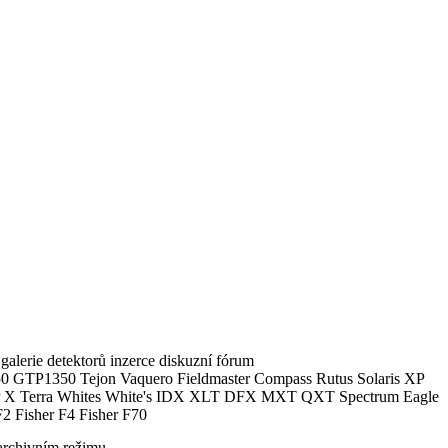
alerie detektorů inzerce diskuzní fórum
0 GTP1350 Tejon Vaquero Fieldmaster Compass Rutus Solaris XP
 Terra Whites White's IDX XLT DFX MXT QXT Spectrum Eagle
2 Fisher F4 Fisher F70
archivním režimu