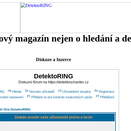
tový magazín nejen o hledání a d
Diskuze a Inzerce
DetektoRING
Diskuzní fórum na https://detektory.hantec.cz
FAQ
Hledat
Seznam uživatelů
Uživatelské skupiny
Registrace
sobní nastavení
Přihlásit se pro kontrolu soukromých zpráv
Přihlášení
h fóra DetektoRING
Zadejte prosím vaše uživatelské jméno a heslo