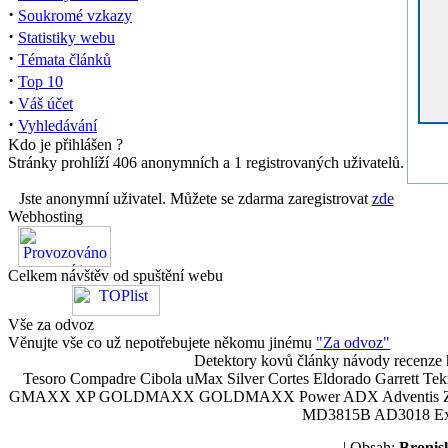
·
Soukromé vzkazy
·
Statistiky webu
·
Témata článků
·
Top 10
·
Váš účet
·
Vyhledávání
Kdo je přihlášen ?
Stránky prohlíží 406 anonymních a 1 registrovaných uživatelů.
Jste anonymní uživatel. Můžete se zdarma zaregistrovat
zde
Webhosting
Celkem návštěv od spuštění webu
Vše za odvoz
Věnujte vše co už nepotřebujete někomu jinému
"Za odvoz"
Detektory kovů články návody recenze h
Tesoro Compadre Cibola uMax Silver Cortes Eldorado Garrett 
GMAXX XP GOLDMAXX GOLDMAXX Power ADX Adventis Zetex JOK
MD3815B AD3018 Explor
| Obsah:
Broni