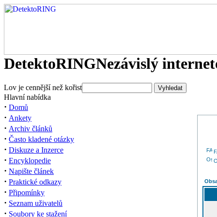
DetektoRING
Nezávislý interne
Lov je cennější než kořist
Hlavní nabídka
·
Domů
·
Ankety
·
Archiv článků
·
Často kladené otázky
·
Diskuze a Inzerce
·
Encyklopedie
O
·
Napište článek
·
Praktické odkazy
Obsa
·
Připomínky
·
Seznam uživatelů
·
Soubory ke stažení