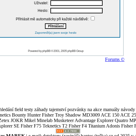
Uživatel:
Heslo:
Přihlásit mě automaticky při každé návštěvě:
Zapomněl(a) jsem svoje heslo
Powered by
phpBB
© 2001, 2005 phpBB Group
Forums ©
ledání field testy záhady tajemství pozvánky na akce manuály návody g
Teknetics Bounty Hunter Fisher Troy Shadow MD3009 ACE 150 ACE 25
R Mikel Minelab Musketeer Advantage Explorer Quatro MP X
er SE Fisher F75 Teknetics T2 Fisher F4 Titanium Adonis Fisher F
slav MAREK
|
e-mail
:
detektory (zavináč) hantec (tečka) cz
od 2025 v 