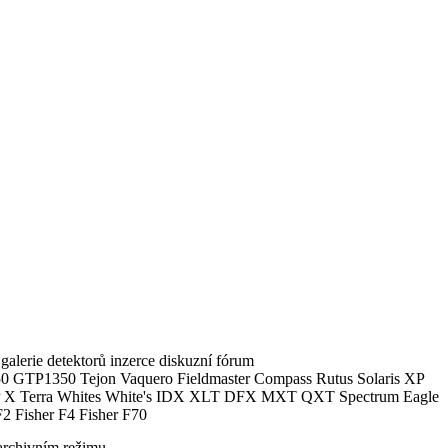
alerie detektorů inzerce diskuzní fórum
0 GTP1350 Tejon Vaquero Fieldmaster Compass Rutus Solaris XP
 Terra Whites White's IDX XLT DFX MXT QXT Spectrum Eagle
2 Fisher F4 Fisher F70
archivním režimu