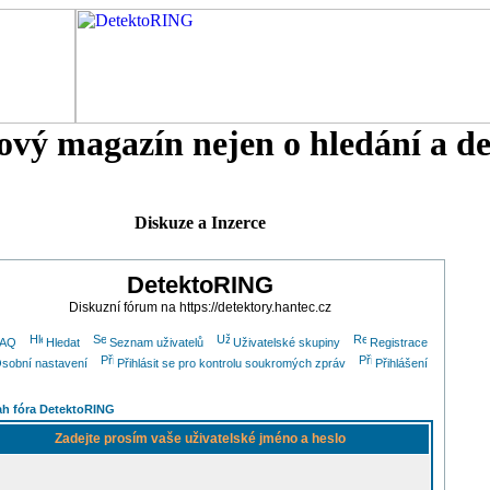
tový magazín nejen o hledání a d
Diskuze a Inzerce
DetektoRING
Diskuzní fórum na https://detektory.hantec.cz
FAQ
Hledat
Seznam uživatelů
Uživatelské skupiny
Registrace
sobní nastavení
Přihlásit se pro kontrolu soukromých zpráv
Přihlášení
h fóra DetektoRING
Zadejte prosím vaše uživatelské jméno a heslo