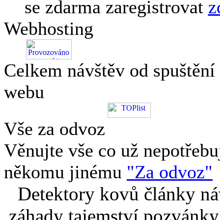
se zdarma zaregistrovat
z
Webhosting
Celkem návštěv od spuštění
webu
Vše za odvoz
Věnujte vše co už nepotřebu
někomu jinému
"Za odvoz"
Detektory kovů články náv
záhady tajemství pozvánky