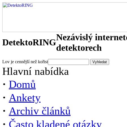
Nezávislý interne
DetektoRING
detektorech
Lov je cennější než kořist
Hlavní nabídka
·
Domů
·
Ankety
·
Archiv článků
·
Často kladené otázky