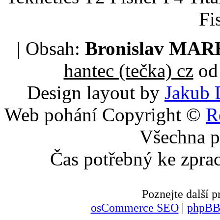
Fi
| Obsah:
Bronislav MA
hantec (tečka) cz
od 
Design layout by
Jakub 
Web pohání Copyright ©
R
Všechna p
Čas potřebný ke zpra
Poznejte další
osCommerce SEO
|
phpBB