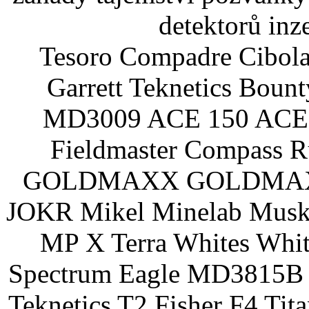
detektorů inz
Tesoro Compadre Cibola
Garrett Teknetics Boun
MD3009 ACE 150 ACE 
Fieldmaster Compass 
GOLDMAXX GOLDMAXX P
JOKR Mikel Minelab Muske
MP X Terra Whites Wh
Spectrum Eagle MD3815B 
Teknetics T2 Fisher F4 Tit